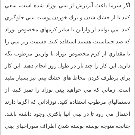
اگر سرما باعث آبريزش از بيني نوزاد شده است، سعي
كنيد تا از خشك شدن و ترك خوردن پوست بيني جلوگيري
كنيد. مي توانيد از وازلين يا ساير كرمهاي مخصوص نوزاد
كه ضد حساسيت هستند استفاده كنيد. قسمت زير بيني را
با مقداري از كرم مخصوص نوزاد يا وازلين مرطوب نگه
داريد. اين كار را چند بار در طول روز انجام دهيد. اين كار
براي برطرف كردن مخاط هاي خشك بيني نيز بسيار مفيد
است. زماني كه مي خواهيد بيني نوزاد را تميز كنيد، از
دستمالهاي مرطوب استفاده كنيد. نوزاداني كه اگزما دارند
احتمال مي رود تا در بيني آنها باكتري وجود داشته باشد.
چنانچه متوجه پوسته پوسته شدن اطراف سوراخهاي بيني