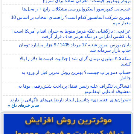
بروکر ویندزور چیست؟ معرفی ساده برای شروع
عیب‌یابی کمپرسور اسکرو|بررسی مشکلات رایج + راه‌حل‌ها
بهترین شرکت آسانسور کدام است؟ راهنمای انتخاب بر اساس 10
معیار مهم
عراقچی: بازگشایی تنگه هرمز منوط به جبران اقدام آمریکا است |
یک کشتی اماراتی در تنگه هرمز هدف قرار گرفت
پایان بورس امروز شنبه 17 مرداد 1405 / 9 هزار میلیارد تومان
جذب بازار سرمایه شد
سکه ۴.۵ میلیون تومان گران شد | جذابیت قیمت‌ها دلار را بالا
کشید
حساب دمو پراپ چیست؟ بهترین روش تمرین قبل از ورود به
چالش
افشاگری تلگراف علیه رئیس فیفا؛ پرداخت شش‌رقمی یوفا به
معشوقه ادعایی اینفانتینو
«بحران‌های اقتصادی» پتانسیل ایجاد نارضایتی‌های ناگهانی را دارند
سایر خبرهای داغ »