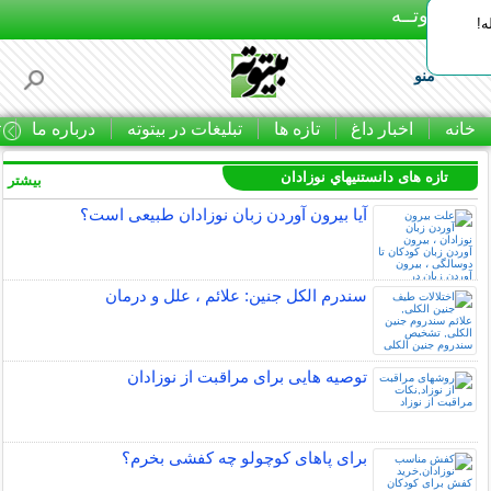
بـیتوتــه
ه!
منو
خانه
اخبار داغ
تازه ها
تبلیغات در بیتوته
درباره ما
ت
تازه های دانستنيهاي نوزادان
بیشتر »
آیا بیرون آوردن زبان نوزادان طبیعی است؟
سندرم الکل جنین: علائم ، علل و درمان
توصیه هایی برای مراقبت از نوزادان
برای پاهای کوچولو چه کفشی بخرم؟