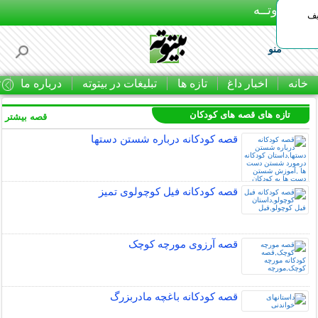
بـیتوتــه
یف
منو
خانه
اخبار داغ
تازه ها
تبلیغات در بیتوته
درباره ما
ت
تازه های قصه های کودکان
قصه بیشتر »
قصه کودکانه درباره شستن دستها
قصه کودکانه فیل کوچولوی تمیز
قصه آرزوی مورچه کوچک
قصه کودکانه باغچه مادربزرگ