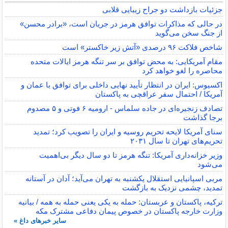
جزئیات بازداشت دو جراح زیبایی قلابی
در حالی که مذاکرات توافق هرمز در جریان است، «برادر محسن»
از جنگ سخن می‌گوید
شاخص فلاکت ۹۶ درصدی «آتش زیر خاکستر» است
مقام آمریکایی: به محض توافق بر سر تنگه هرمز ایالات متحده
محاصره را لغو خواهد کرد
اکسیوس: ایران در انتظار تأیید نهایی داخلی برای توافق با عمان و
آمریکا / احتمال سفر عراقچی به پاکستان
تصادف زنجیره‌ای در جاده سلماس - ارومیه ۶ فوتی و ۵ مصدوم
برجا گذاشت
سنای آمریکا لایحه تحریم روسیه و ایران را تصویب کرد؛ تمدید
تحریم‌های تهران تا سال ۲۰۳۱
وزیر خزانه‌داری آمریکا: تنگه هرمز تا دو سال دیگر بی‌اهمیت
می‌شود
مربی اسپانیایی استقلال یکشنبه به تهران می‌آید؛ آدان در آستانه
تمدید، چشمی نزدیک به بازگشت
ترکیه، پاکستان و عربستان: حمله به یکی یعنی حمله به همه / بیانیه
وزارت خارجه پاکستان در خصوص پیمان دفاعی مشترک مکه
سایر خبرهای داغ »