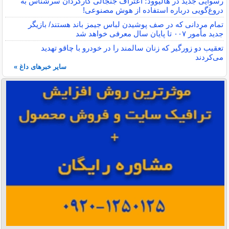
رسوایی جدید در هالیوود؛ اعتراف جنجالی کارگردان سرشناس به
دروغ‌گویی درباره استفاده از هوش مصنوعی!
تمام مردانی که در صف پوشیدن لباس جیمز باند هستند/ بازیگر
جدید مأمور ۰۰۷ تا پایان سال معرفی خواهد شد
تعقیب دو زورگیر که زنان سالمند را در خودرو با چاقو تهدید
می‌کردند
سایر خبرهای داغ »