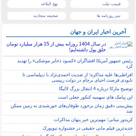
قیمت تبلت
نهج البلاغه
تیتر روزنامه ها
صحیفه سجادیه
آخرین اخبار ایران و جهان
در سال 1404 روزانه بیش از 15 هزار میلیارد تومان
خلق پول داشته‌ایم!
رئیس جمهور آمریکا افشاگران «کمبود ذخایر موشکی» را تهدید
کرد
افراطی‌ها علیه مذاکره؛ از ضدیت احمدی‌نژاد با دیپلماسی تا
نابودی فرصت احیای برجام در دولت رییسی
توضیح مارکا درباره 4 انتقال بزرگ لالیگا
این پیامک های سهمیه کنکور جعلی است
پیش‌بینی دقیق زمان برخورد طوفان‌های خورشیدی به زمین ممکن
شد
کریدور میانی؛ مهم‌ترین خبر پنهان مذاکرات
جدیدترین فیلم مانی حقیقی در جشنواره نیویورک