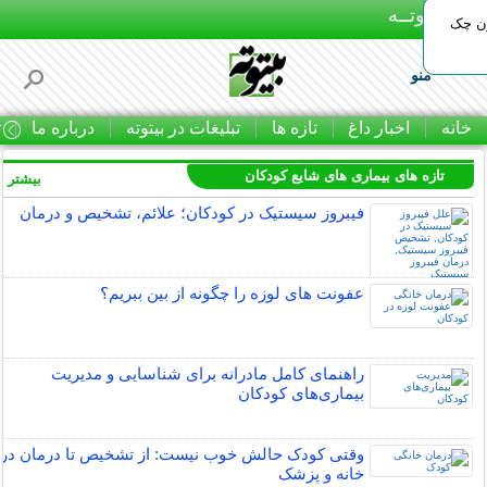
بـیتوتــه
ون چک
منو
خانه
اخبار داغ
تازه ها
تبلیغات در بیتوته
درباره ما
ت
تازه های بیماری های شایع کودکان
بیشتر »
فیبروز سیستیک در کودکان؛ علائم، تشخیص و درمان
عفونت های لوزه را چگونه از بین ببریم؟
راهنمای کامل مادرانه برای شناسایی و مدیریت
بیماری‌های کودکان
وقتی کودک حالش خوب نیست: از تشخیص تا درمان در
خانه و پزشک