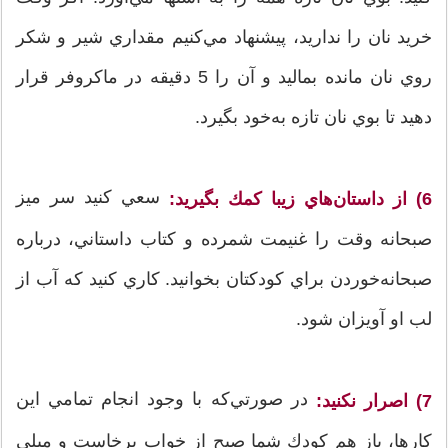
خريد نان را نداريد، پيشنهاد مي‌كنيم مقداري شير و شكر
روي نان مانده بماليد و آن را 5 دقيقه در ماكروفر قرار
دهيد تا بوي نان تازه به‌خود بگيرد.
سعي كنيد سر ميز
6) از داستان‌هاي زيبا كمك بگيريد:
صبحانه وقت را غنيمت شمرده و كتاب داستاني، درباره
صبحانه‌خوردن براي كودكتان بخوانيد. كاري كنيد كه آب از
لب او آويزان شود.
در صورتي‌كه با وجود انجام تمامي اين
7) اصرار نكنيد:
كارها، باز هم كودك شما صبح از خواب برخاست و ميلي