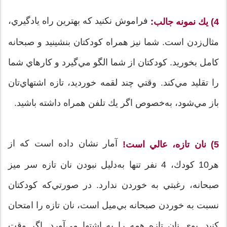
فراموش نكنيد كه بهترين راه يادگيري،
4) يك نمونه جالب:
مثال‌زدن است. شما نيز همراه كودكتان بنشينيد و صبحانه
كامل بخوريد. كودكتان از شما الگو مي‌گيرد و كارهاي شما
را تقليد مي‌كند. وقتي چند لقمه خورديد، تازه اشتهاي‌تان
باز مي‌شود، به‌خصوص اگر يك تلفن همراه داشته باشيد.
آمار نشان داده است كه از
5) نان تازه، عالي است!
هر10 كودك، 4 نفر تنها به‌دليل نبودن نان تازه سر ميز
صبحانه، رغبتي به خوردن ندارد. در صورتي‌كه كودكتان
نسبت به خوردن صبحانه بي‌ميل است، نان تازه را امتحان
كنيد. بوي نان تازه همه را به اشتها مي‌آورد. اگر وقت