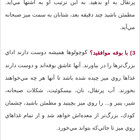
پرتقال به او بدهيد. به اين ترتيب او به اشتها مي‌آيد.
مطمئن باشيد چند دقيقه بعد، شتابان به سمت ميز صبحانه
مي‌آيد.
كوچولوها هميشه دوست دارند اداي
3) با بوفه موافقيد؟
بزرگ‌ترها را در بياورند. آنها عاشق بوفه‌اند و دوست دارند
غذاها روي ميز چيده شده باشد تا آنها هر چه مي‌خواهند
بخورند. آب پرتقال، نان، بيسكوئيت، شكلات صبحانه،
شير، پنير و... را روي ميز بچينيد و مطمئن باشيد، چشمان
كودك، بزرگ‌تر از معده‌اش خواهد شد و از تمام غذاهاي
روي ميز تا جائي‌كه بتواند مي‌خورد.