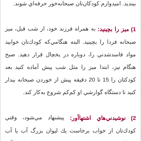
ببنديد. اميدوارم كودكان‌تان صبحانه‌خور حرفه‌اي شوند.
به همراه فرزند خود، از شب قبل، ميز
1) ميز را بچينيد:
صبحانه فردا را بچينيد. البته هنگامي‌كه كودك‌تان خوابيد
مواد فاسدشدني را، دوباره در يخچال قرار دهيد. صبح
هنگام نيز، ابتدا ميز را مثل شب پيش آماده كنيد بعد
كودكتان را 15 تا 20 دقيقه پيش از خوردن صبحانه بيدار
كنيد تا دستگاه گوارشي او كم‌كم شروع به‌كار كند.
پيشنهاد مي‌شود، وقتي
2) نوشيدني‌هاي اشتهاآور:
كودك‌تان از خواب برخاست يك ليوان بزرگ آب يا آب