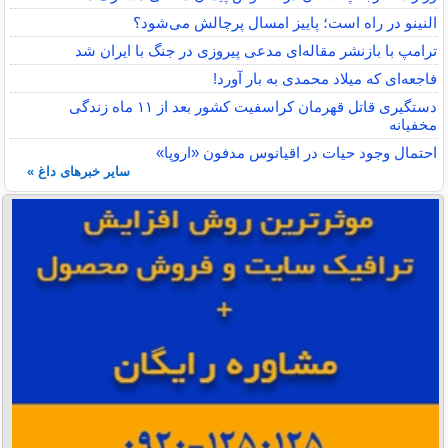
النینو در راه است؛ پاییز امسال پرچالش می‌شود؟
ترامپ با بازنشر مقاله‌ای مدعی پیروزی در جنگ با ایران شد
فاجعه‌ای که میلاد محمدی به بار آورد!
دستگیری قاتل قهرمان کراسفیت کشور بعد از ۱۱ ماه زندگی
مخفیانه
احتمال وجود حیات در اقیانوس مدفون «اروپا»
سایر خبرهای داغ »