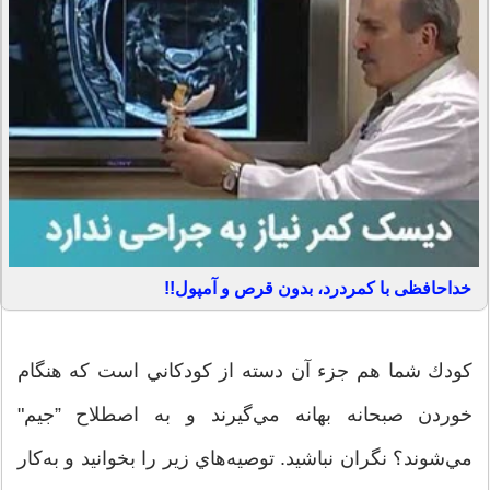
خداحافظی با کمردرد، بدون قرص و آمپول!!
كودك شما هم جزء آن دسته از كودكاني است كه هنگام
خوردن صبحانه بهانه مي‌گيرند و به اصطلاح ”جيم"
مي‌شوند؟ نگران نباشيد. توصيه‌هاي زير را بخوانيد و به‌كار