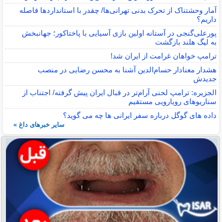
آمار وحشتناک از تحرک بدنی تهرانی‌ها/ چقدر با استانداردها فاصله
داریم؟
پورعلی‌گنجی در آستانه اولین بازی آسیایی با پاختاکور؛ جهانبخش
به لیگ هلند بازگشت
ترامپ خواهان غرامت از ایران شد!
هشدار معنادار حسام‌الدین آشنا به محسن رضایی در منصب
جدیدش
الجزیره: ترامپ لحنی آرام‌تر در قبال ایران پیش گرفته/ اجتناب از
سناریوهای رویارویی مستقیم
داده‌ های گوگل درباره سفر ایرانی ‌ها چه می ‌گوید؟
سایر خبرهای داغ »