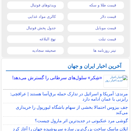
قیمت طلا و سکه
ویدئوهای فوتبال
قیمت دلار
کالری مواد غذایی
قیمت موبایل
جدول پخش فوتبال
قیمت تبلت
نهج البلاغه
تیتر روزنامه ها
صحیفه سجادیه
آخرین اخبار ایران و جهان
«شِکر» سلول‌های سرطانی را گسترش می‌دهد!
مرندی: آمریکا و اسرائیل در تدارک حمله برق‌آسا هستند | عراقچی:
رایزنی با عمان ادامه دارد
جف بیزوس احتمالا بخشی از سهام باشگاه لیورپول را خریداری
می‌کند
گوشی مرد عنکبوتی در جدیدترین اثر مارول چیست؟
ایلان ماسک ساخت بزرگ‌ترین سازه سرپوشیده جهان را آغاز کرد