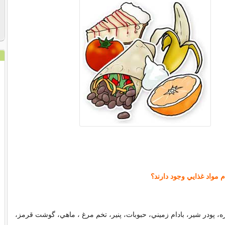
 مواد غذايي وجود دارند؟
زه، پودر شير، بادام زميني، حبوبات، پنير، تخم مرغ ، ماهي، گوشت قرمز،