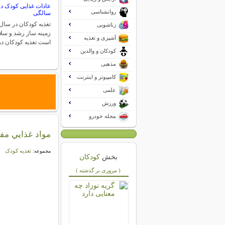
عادات غذایی کودک در
روانشناسی
سالگی
تغذیه کودکان در سال 
زناشویی
زمینه ساز رشد و سلام
آشپزی و تغذیه
است تغذیه کودکان 
کودکان و والدین
مذهبی
کامپیوتر و اینترنت
علمی
ورزش
مجله خودرو
مواد غذايي مفي
تغذیه کودک
مجموعه:
بخش
کودکان
( مروری بر گذشته )