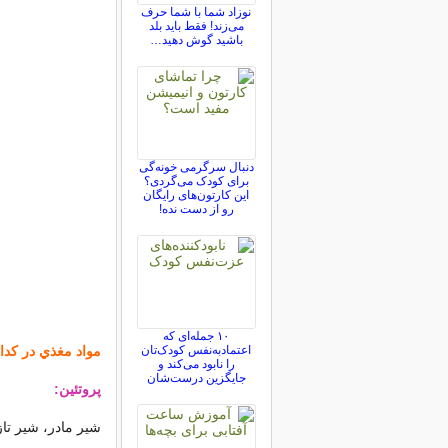
نوزاد شما با شما حرف
می‌زند! فقط باید بلد
باشید گوش دهید…
دنبال سرگرمی خونه‌گی
برای کودک می‌گردی؟
این کارتون‌های رایگان
رو از دست نده!
۱۰ جمله‌ای که
اعتمادبه‌نفس کودک‌تان
مواد مغذي در كدام
را نابود می‌کند و
جایگزین درست‌شان
پروتئين:
شير مادر
، شير تا