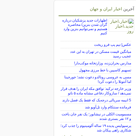
آخرین
اخبار ایران و جهان
اظهارات جدید پزشکیان درباره
گران شدن بنزین/ محاصره
هستیم و نمی‌توانیم بنزین وارد
کنیم
عکس| تیم پپ فرو ریخت
میانگین قیمت مسکن در تهران به این عدد
عجیب رسید
مدارس بحران‌زده، وزارتخانه موکب‌دار!
تسهیم کاسپین با خط مرزی مجهول
مسی به عروسی رونالدو دعوت نشد؛ جورجینا
اما آنتونلا را دعوت کرد!
وزیر خارجه ترکیه: توافق مکه ایران را هدف قرار
نمی‌دهد / سازوکار دفاعی مشابه ماده ۵ ناتو
5 انیمه سریالی درجه‌یک که فقط یک فصل دارند
فرمانده سنتکام وارد تل‌آویو شد
مسمومیت الکلی در نیشابور؛ یک نفر جان باخت
و ۱۲ نفر بستری شدند
پرسپولیس پدیده ۱۹ ساله آلومینیوم را جذب کرد؛
شکاری راهی پیکان شد