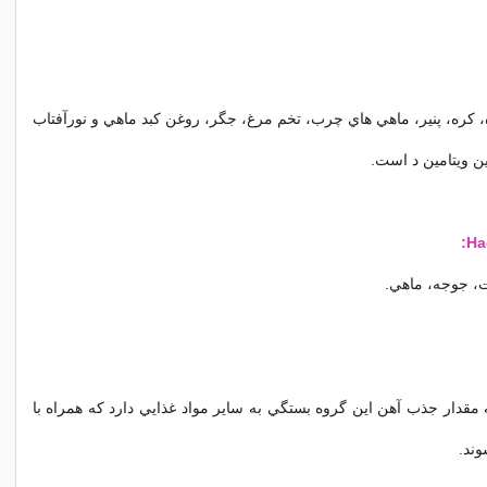
كره، پنير،
ماهي
هاي چرب، تخم مرغ، جگر، روغن كبد ماهي و نورآفتاب
ين ويتامين د است.
، جوجه، ماهي.
 مقدار جذب آهن اين گروه بستگي به ساير مواد غذايي دارد كه همراه با
ند.