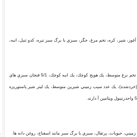
آغوز، شير، كره، تخم مرغ، جگر، سبزي با برگ سبز تيره، كدو تنبل، انبه،
جگر به اندازه يك تخم نرغ متوسط، يك هويج كوچك، يك انبه كوچك، 5/1 فنجان سبزي هاي
 (خردشده)، يك عدد سيب زميني شيرين متوسط، يك ليتر شير پاستوريزه
 زميني، حبوبات، پرتقال، سبزي با برگ سبز مانند اسفناج، روغن دانه ها.