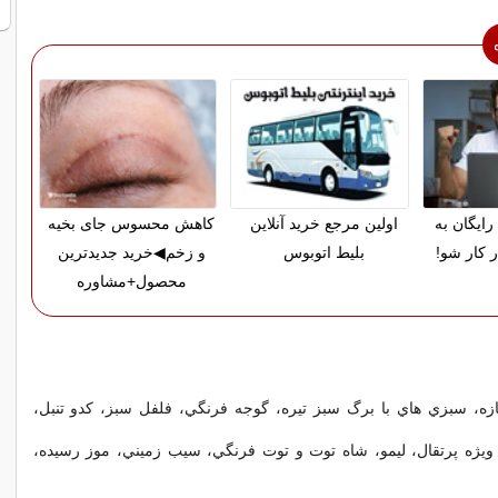
رایگان به
اولین مرجع خرید آنلاین
کاهش محسوس جای بخیه
ر کار شو!
بلیط اتوبوس
و زخم◀خرید جدیدترین
محصول+مشاوره
ازه، سبزي هاي با برگ سبز تيره، گوجه فرنگي، فلفل سبز، كدو تنبل،
 ويژه پرتقال، ليمو، شاه توت و توت فرنگي، سيب زميني، موز رسيده،