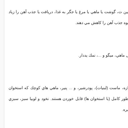
ين ث، گوشت يا ماهي يا مرغ يا جگر به غذا، دريافت يا جذب آهن را زياد
وه جذب آهن را كاهش مي دهند.
 ماهي، ميگو و ...، نمك يددار.
زه، ماست (لبنيات)، پودرشير، و ... پنير، ماهي هاي كوچك كه استخوان
طور كامل (با استخوان ها) قابل خوردن هستند. نخود و لوبيا سبز، سبزي
ره.