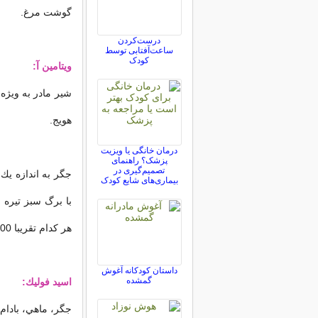
گوشت مرغ.
درست‌کردن
ساعت‌آفتابی توسط
کودک
ويتامين آ:
شير ماد
ر
به ويژه 
هويج.
درمان خانگی یا ویزیت
پزشک؟ راهنمای
تصمیم‌گیری در
بیماری‌های شایع کودک
با برگ سبز تيره
هر كدام تقريبا 500 واحدرتينول ويتامين آ دارند.
داستان کودکانه آغوش
گمشده
اسيد فوليك:
جگر
، ماهي، بادام