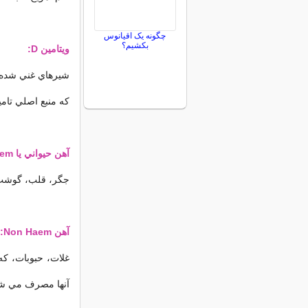
چگونه یک اقیانوس
بکشیم؟
ويتامين D:
شيرهاي غني شده، 
كه منبع اصلي تام
آهن حيواني يا Haem:
جگر، قلب، گوشت
آهن Non Haem:
غلات، حبوبات، كه
آنها مصرف مي شو