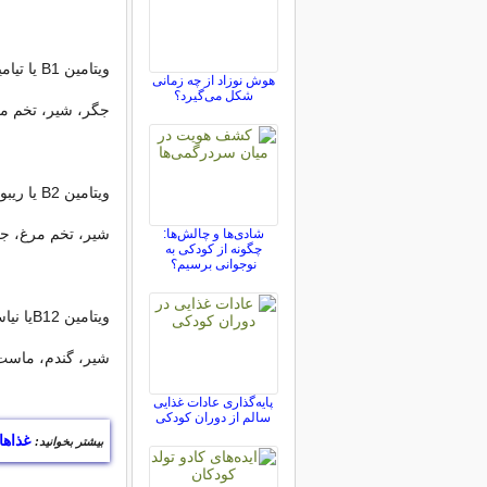
ويتامين B1 يا تيامين:
هوش نوزاد از چه زمانی
شکل می‌گیرد؟
جگر،
شير
، تخم م
ويتامين B2 يا ريبوفلاوين:
شير، تخم مرغ، ج
شادی‌ها و چالش‌ها:
چگونه از کودکی به
نوجوانی برسیم؟
ويتامين B12يا نياسين:
شير
، گندم، ماست
پایه‌گذاری عادات غذایی
سالم از دوران کودکی
غذاها
بیشتر بخوانید: