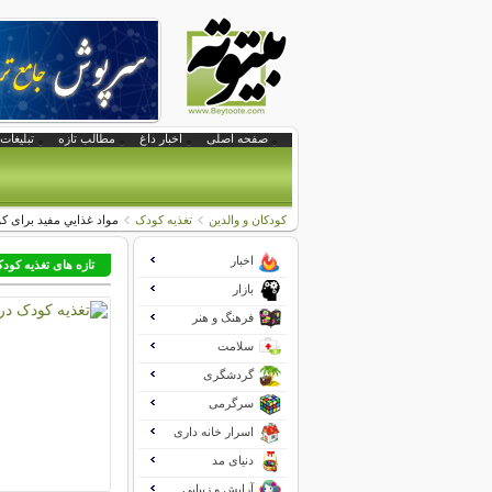
صفحه اصلی
اخبار داغ
مطالب تازه
تبلیغات 
کودکان و والدین
تغذیه کودک
مواد غذايي مفيد برای کود
اخبار
تازه های تغذیه کود
بازار
فرهنگ و هنر
سلامت
گردشگری
سرگرمی
اسرار خانه داری
دنیای مد
آرایش و زیبایی