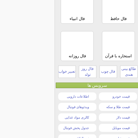
فال حافظ
فال انبیاء
استخاره با قرآن
فال روزانه
طالع بینی
فال روز
فال چوب
تعبیر خواب
هندی
تولد
سرویس ها
قیمت خودرو
اطلاعات دارویی
قیمت طلا و سکه
ویدئوهای فوتبال
قیمت دلار
کالری مواد غذایی
قیمت موبایل
جدول پخش فوتبال