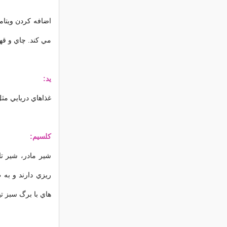
اضافه كردن ويتام
مي كند. چاي و قه
يد:
غذاهاي دريايي مثل
كلسيم:
شير مادر، شير تا
ريزي دارند و به 
هاي با برگ سبز تي