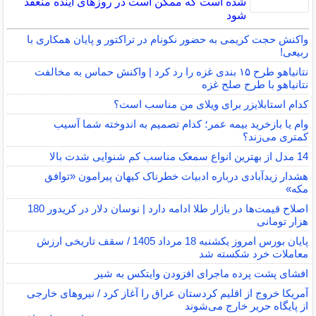
شده است که ممکن است در روزهای آینده منعقد
شود
واکنش حجت کریمی به حضور نکونام در تراکتور و پایان همکاری با
ربیعی!
نتانیاهو طرح ۱۵ بندی غزه را رد کرد | واکنش حماس به مخالفت
نتانیاهو با طرح صلح غزه
کدام استابلایزر برای ویلای من مناسب است؟
وام یا بازخرید بیمه عمر؛ کدام تصمیم به اندوخته شما آسیب
کمتری می‌زند؟
14 مدل از بهترین انواع سمعک مناسب کم شنوایی شدت بالا
هشدار زیدآبادی درباره ادبیات خطرناک کیهان پیرامون «توافق
مکه»
اصلاح قیمت‌ها در بازار طلا ادامه دارد | نوسان دلار در کریدور 180
هزار تومانی
پایان بورس امروز یکشنبه 18 مرداد 1405 / سقف تاریخی ارزش
معاملات خرد شکسته شد
افشای پشت پرده ماجرای افزودن وایتکس به شیر
آمریکا خروج از اقلیم کردستان عراق را آغاز کرد / نیروهای خارجی
از پایگاه حریر خارج می‌شوند