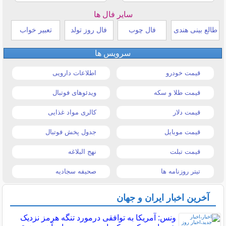
سایر فال ها
طالع بینی هندی
فال چوب
فال روز تولد
تعبیر خواب
سرویس ها
قیمت خودرو
اطلاعات دارویی
قیمت طلا و سکه
ویدئوهای فوتبال
قیمت دلار
کالری مواد غذایی
قیمت موبایل
جدول پخش فوتبال
قیمت تبلت
نهج البلاغه
تیتر روزنامه ها
صحیفه سجادیه
آخرین اخبار ایران و جهان
ونس: آمریکا به توافقی درمورد تنگه هرمز نزدیک