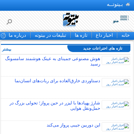
بـیتوتــه
منو
خانه
اخبار داغ
تازه ها
تبلیغات در بیتوته
درباره ما
ت
تازه های اختراعات جدید
بیشتر »
هوش مصنوعی جمینای به عینک هوشمند سامسونگ
رسید
دستاوردی خارق‌العاده برای ربات‌های انسان‌نما
شارژ پهپادها با لیزر در حین پرواز؛ تحولی بزرگ در
حمل‌ونقل هوایی
این دوربین جیبی پرواز می‌کند