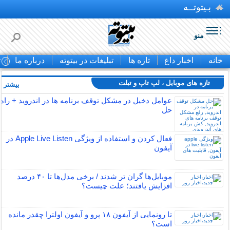
بـیتوتــه
منو
خانه
اخبار داغ
تازه ها
تبلیغات در بیتوته
درباره ما
ت
تازه های موبایل ، لپ تاپ و تبلت
بیشتر »
عوامل دخیل در مشکل توقف برنامه ها در اندروید + راه
حل
فعال کردن و استفاده از ویژگی Apple Live Listen در
آیفون
موبایل‌ها گران تر شدند / برخی مدل‌ها تا ۴۰ درصد
افزایش یافتند؛ علت چیست؟
تا رونمایی از آیفون ۱۸ پرو و آیفون اولترا چقدر مانده
است؟