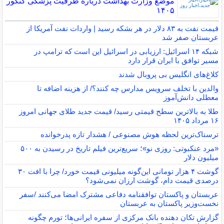
موضع وزارت بهداشت درباره ظرفیت پزشکی کنکور
۱۴۰۵
قیمت نفت به ۸۳ دلار در هر بشکه رسید | واردات نفت آمریکا از
عربستان صفر شد
شبکه ۱۴ اسرائیل: ارزیابی در اسرائیل این است که ترامپ در
مسیر توافق با ایران قرار دارد
کلاغ‌های انگلیس بی پروبال شدند
والدین با تخلف سرویس مدارس چه کنند؟/ از هزینه اضافه تا
معطلی دانش‌آموز
طلا به بالاترین سطح قیمتی رسید/ قیمت جدید طلای جهانی امروز
۱۶ مرداد ۱۴۰۵
ترسناک‌ترین لحظه هوش مصنوعی / هشدار تازه پدرخوانده
«مرد عنکبوتی: روزی نو»؛ سریع‌ترین فیلم تاریخ در رسیدن به ۵۰۰
میلیون دلار
گوشت ۴ هزار تومانی این‌گونه میلیونی قیمت خورد/ چرا با افت ۳۰
درصدی قیمت دام، گوشت ارزان نمی‌شود؟
عربستان و پاکستان توافقنامه دفاعی مشترک امضا می‌کنند /سفر
نخست‌وزیر پاکستان به عربستان
گزارش تکان‌ دهنده بانک مرکزی از سفره ایرانی‌ها؛ تورم چگونه