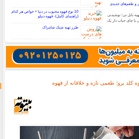
ر و طعم‌های جدیدی
10 نوع قهوه محبوب در دنیا + خواص هر کدام
یه بابل تی؛ نوشیدنی
(راهنمای کامل)- قهوه دنیلو
ی یا چای حباب دار یک
طرز تهیه شیک شامراک
ه کلد برو؛ طعمی تازه و خلاقانه از قهوه