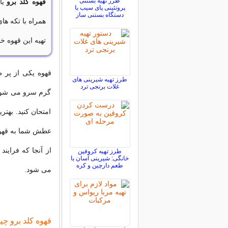
طرز تهیه بستنی
قهوه کلد برو
یا
پروتئینی پای سیب با
دستگاه بستنی ساز
همراه با تکه ه
تهیه این قهوه خ
قهوه یکی از پر 
طرز تهیه شیرینی های
غلات برنجی ترد
گرم سرو می شود 
امتحان کنید. بهتر
عطش شما به قهوه ر
از آنجا که فراین
طرز تهیه کروفین
خانگی: شیرینی آسان با
طعم دارچین و کره
می شود.
قهوه کلد برو چ