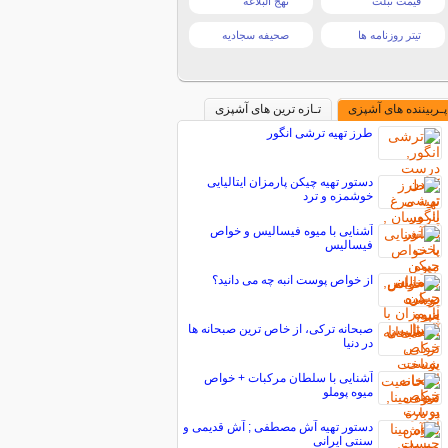
قیمت تبلت
نهج البلاغه
تیتر روزنامه ها
صحیفه سجادیه
پـربیننده های آشپزی
تـازه ترین های آشپزی
طرز تهیه ترشی انگور
دستور تهیه چیکن پارمزان ایتالیایی
خوشمزه و ترد
آشنایی با میوه فیسالیس و خواص
فیسالیس
از خواص پوست انبه چه می دانید؟
صبحانه ترکی، از خاص ترین صبحانه ها
در دنیا
آشنایی با سلطان مرکبات + خواص
میوه پوملو
دستور تهیه آش مصطفی ; آش قدیمی و
سنتی ایرانی