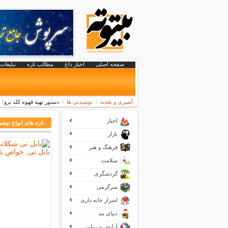
صفحه اصلی
اخبار داغ
مطالب تازه
تبلیغات 
آشپزی و تغذیه
نوشیدنی ها
دستور تهیه قهوه کلد برو؛ 
اخبار
تازه های انواع نوشی
بازار
فرهنگ و هنر
سلامت
گردشگری
سرگرمی
اسرار خانه داری
دنیای مد
آرایش و زیبایی