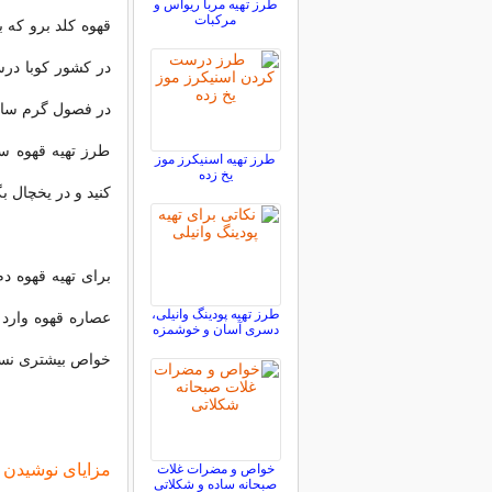
طرز تهیه مربا ریواس و
مرکبات
قهوه کلد برو که ب
در کشور کوبا درس
در فصول گرم سا
طرز تهیه قهوه سر
طرز تهیه اسنیکرز موز
یخ زده
کنید و در یخچال ب
برای تهیه قهوه د
طرز تهیه پودینگ وانیلی،
عصاره قهوه وارد
دسری آسان و خوشمزه
خواص بیشتری نسبت
مزایای نوشیدن 
خواص و مضرات غلات
صبحانه ساده و شکلاتی