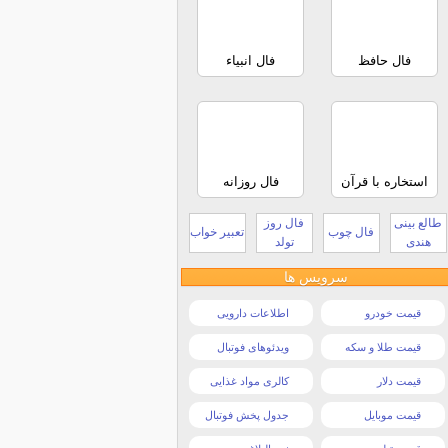
فال حافظ
فال انبیاء
استخاره با قرآن
فال روزانه
طالع بینی
فال روز
فال چوب
تعبیر خواب
هندی
تولد
سرویس ها
قیمت خودرو
اطلاعات دارویی
قیمت طلا و سکه
ویدئوهای فوتبال
قیمت دلار
کالری مواد غذایی
قیمت موبایل
جدول پخش فوتبال