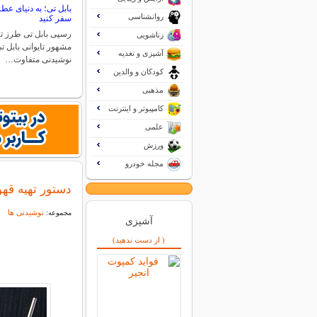
بابل تی؛ به دنیای عط
روانشناسی
سفر کنید
رسپی بابل تی طرز ته
زناشویی
مشهور تایوانی بابل ت
آشپزی و تغذیه
نوشیدنی متفاوت…
کودکان و والدین
مذهبی
کامپیوتر و اینترنت
علمی
ورزش
مجله خودرو
دستور تهیه قهو
نوشیدنی ها
مجموعه:
آشپزی
( از دست ندهید)