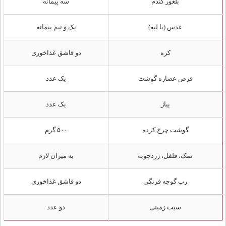
بلغور گندم
سه پیمانه
عدس (یا لپه)
یک و نیم پیمانه
کره
دو قاشق غذاخوری
قرص عصاره گوشت
یک عدد
پیاز
یک عدد
گوشت چرخ کرده
۵۰۰ گرم
نمک، فلفل، زردچوبه
به میزان لازم
رب گوجه فرنگی
دو قاشق غذاخوری
سیب زمینی
دو عدد