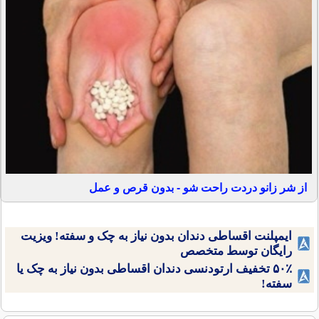
از شر زانو دردت راحت شو - بدون قرص و عمل
ایمپلنت اقساطی دندان بدون نیاز به چک و سفته! ویزیت
رایگان توسط متخصص
۵۰٪ تخفیف ارتودنسی دندان اقساطی بدون نیاز به چک یا
سفته!