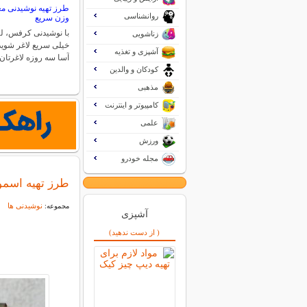
طرز تهیه نوشیدنی م
روانشناسی
وزن سریع
با نوشیدنی کرفس، لی
زناشویی
خیلی سریع لاغر شوید
آشپزی و تغذیه
آسا سه روزه لاغرتا
کودکان و والدین
مذهبی
کامپیوتر و اینترنت
علمی
ورزش
مجله خودرو
طرز تهیه اسموت
نوشیدنی ها
مجموعه:
آشپزی
( از دست ندهید)