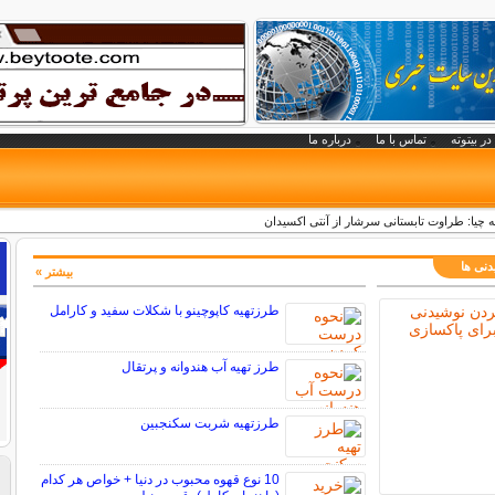
در بیتوته
تماس با ما
درباره ما
ه چیا: طراوت تابستانی سرشار از آنتی اکسیدان
دنی ها
بیشتر »
طرزتهیه کاپوچینو با شکلات سفید و کارامل
طرز تهیه آب هندوانه و پرتقال
طرزتهیه شربت سکنجبین
10 نوع قهوه محبوب در دنیا + خواص هر کدام