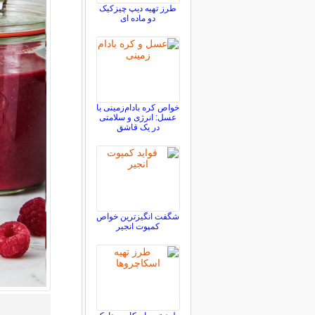
طرز تهیه دیپ چیزکیک
دو ماده ای
خواص کره بادام‌زمینی با
عسل: انرژی و سلامتی
در یک قاشق
شگفت انگیزترین خواص
کمپوت انجیر