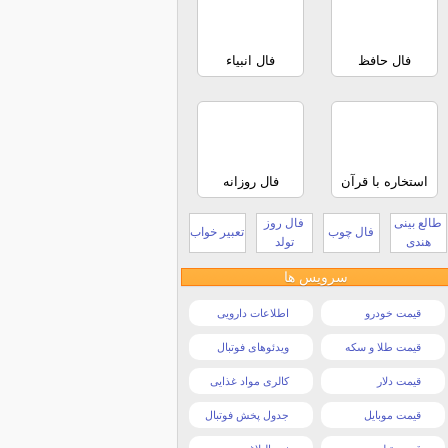
فال حافظ
فال انبیاء
استخاره با قرآن
فال روزانه
طالع بینی
فال روز
فال چوب
تعبیر خواب
هندی
تولد
سرویس ها
قیمت خودرو
اطلاعات دارویی
قیمت طلا و سکه
ویدئوهای فوتبال
قیمت دلار
کالری مواد غذایی
قیمت موبایل
جدول پخش فوتبال