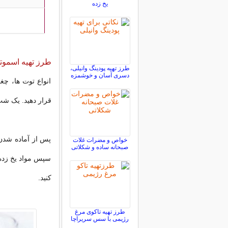
یخ زده
طرز تهیه اسموتی
طرز تهیه پودینگ وانیلی،
دسری آسان و خوشمزه
انواع توت ها، چغن
قرار دهید. یک شب 
پس از آماده شدن 
خواص و مضرات غلات
صبحانه ساده و شکلاتی
سپس مواد یخ زده 
کنید.
طرز تهیه تاکوی مرغ
رژیمی با سس سریراچا