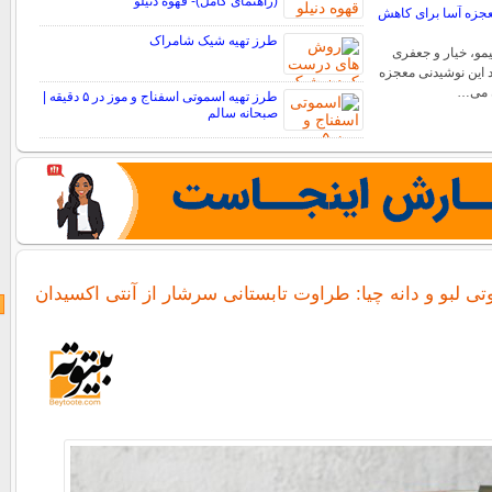
(راهنمای کامل)- قهوه دنیلو
عجزه آسا برای کاهش
طرز تهیه شیک شامراک
مو، خیار و جعفری
 این نوشیدنی معجزه
ن می…
طرز تهیه اسموتی اسفناج و موز در ۵ دقیقه |
صبحانه سالم
ی لبو و دانه چیا: طراوت تابستانی سرشار از آنتی اکسیدان