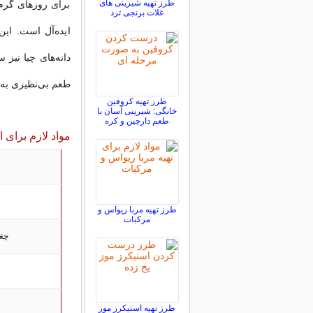
طرز تهیه شیرینی های
برای روزهای گرم 
غلات برنجی ترد
ایده‌آل است. این
طعم بی‌نظیری به 
طرز تهیه کروفین
خانگی: شیرینی آسان با
طعم دارچین و کره
مواد لازم برای ا
طرز تهیه مربا ریواس و
مرکبات
چغند
طرز تهیه اسنیکرز موز