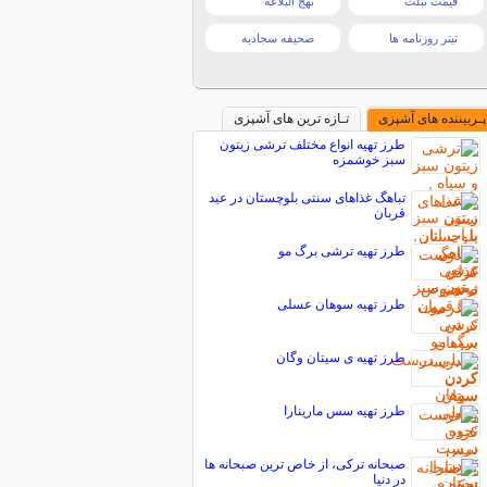
قیمت تبلت
نهج البلاغه
تیتر روزنامه ها
صحیفه سجادیه
پـربیننده های آشپزی
تـازه ترین های آشپزی
طرز تهیه انواع مختلف ترشی زیتون
سبز خوشمزه
تباهگ غذاهای سنتی بلوچستان در عید
قربان
طرز تهیه ترشی برگ مو
طرز تهیه سوهان عسلی
طرز تهیه ی سیتان وگان
طرز تهیه سس مارینارا
صبحانه ترکی، از خاص ترین صبحانه ها
در دنیا