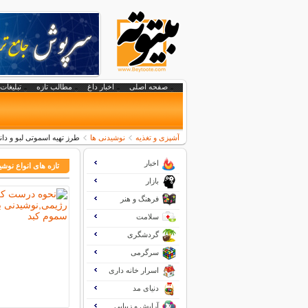
صفحه اصلی
اخبار داغ
مطالب تازه
تبلیغات 
آشپزی و تغذیه
نوشیدنی ها
طرز تهیه اسموتی لبو و دان
اخبار
تازه های انواع نوشی
بازار
فرهنگ و هنر
سلامت
گردشگری
سرگرمی
اسرار خانه داری
دنیای مد
آرایش و زیبایی