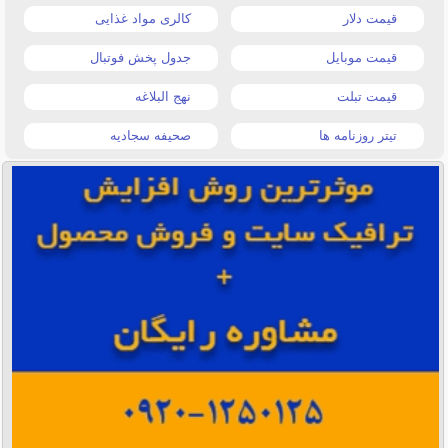
قیمت دلار
کالری مواد غذایی
قیمت موبایل
جدول پخش فوتبال
قیمت تبلت
نهج البلاغه
تیتر روزنامه ها
صحیفه سجادیه