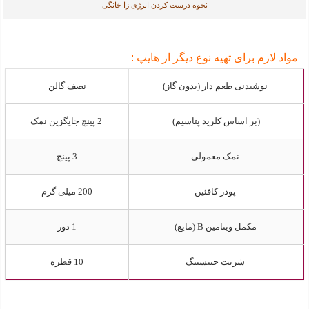
نحوه درست کردن انرژی زا خانگی
مواد لازم برای تهیه نوع دیگر از هایپ :
نوشیدنی طعم دار (بدون گاز)
نصف گالن
(بر اساس کلرید پتاسیم)
2 پینچ جایگزین نمک
نمک معمولی
3 پینچ
پودر کافئین
200 میلی گرم
مکمل ویتامین B (مایع)
1 دوز
شربت جینسینگ
10 قطره