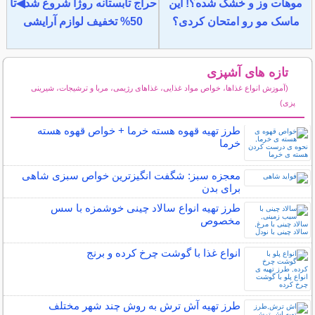
موهات وز و خشک شده؟! این
حراج تابستانه روژا شروع شد◀تا
ماسک مو رو امتحان کردی؟
50% تخفیف لوازم آرایشی
تازه های آشپزی
(آموزش انواع غذاها، خواص مواد غذایی، غذاهای رژیمی، مربا و ترشیجات، شیرینی
پزی)
سایر مطالب آشپزی
طرز تهیه قهوه هسته خرما + خواص قهوه هسته
خرما
معجزه سبز: شگفت انگیزترین خواص سبزی شاهی
برای بدن
طرز تهیه انواع سالاد چینی خوشمزه با سس
مخصوص
انواع غذا با گوشت چرخ کرده و برنج
طرز تهیه آش ترش به روش چند شهر مختلف