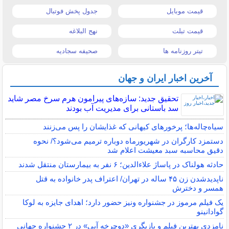
قیمت موبایل
جدول پخش فوتبال
قیمت تبلت
نهج البلاغه
تیتر روزنامه ها
صحیفه سجادیه
آخرین اخبار ایران و جهان
تحقیق جدید: سازه‌های پیرامون هرم سرخ مصر شاید
سد باستانی برای مدیریت آب بودند
سیاه‌چاله‌ها؛ پرخورهای کیهانی که غذایشان را پس می‌زنند
دستمزد کارگران در شهریورماه دوباره ترمیم می‌شود؟/ نحوه
دقیق محاسبه سبد معیشت اعلام شد
حادثه هولناک در پاساژ علاءالدین؛ ۶ نفر به بیمارستان منتقل شدند
ناپدیدشدن زن ۴۵ ساله در تهران/ اعتراف پدر خانواده به قتل
همسر و دخترش
یک فیلم مرموز در جشنواره ونیز حضور دارد؛ اهدای جایزه به لوکا
گوادانینو
نامزدی بهترین فیلم و بازیگری «دوچرخه آبی» در ۲ جشنواره جهانی