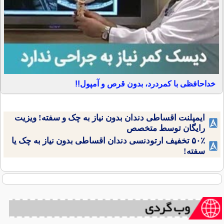
خداحافظی با کمردرد، بدون قرص و آمپول!!
ایمپلنت اقساطی دندان بدون نیاز به چک و سفته! ویزیت
رایگان توسط متخصص
۵۰٪ تخفیف ارتودنسی دندان اقساطی بدون نیاز به چک یا
سفته!