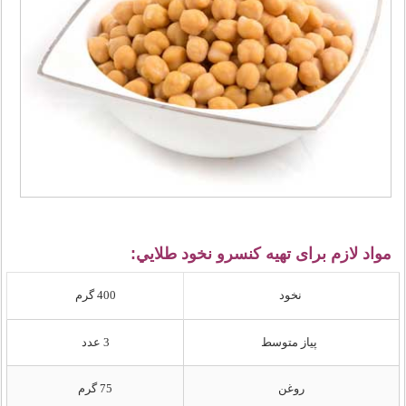
مواد لازم برای تهیه كنسرو نخود طلايي:
نخود
400 گرم
پياز متوسط
3 عدد
روغن
75 گرم