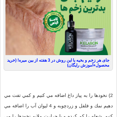
جای هر زخم و بخیه با این روش در 3 هفته از بین میره! (خرید
محصول+آموزش رایگان)
2) نخودها را به پياز داغ اضافه مي كنيم و كمي تفت مي
دهيم نمك و فلفل و زردچوبه و 4 ليوان آب را اضافه مي
كنيم. شعله را كم كرده و با حرارت ملايم نخودها را مي