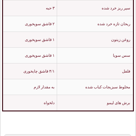
سیر ریز خرد شده
۳ حبه
ریحان تازه خرد شده
۲ قاشق سوپخوری
روغن زیتون
۱ قاشق سوپخوری
سس سویا
۱ قاشق سوپخوری
فلفل
۴/۱ قاشق چایخوری
مخلوط سبزیجات کباب شده
به مقدار لازم
برش های لیمو
دلخواه