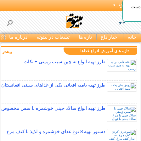
بـیتوتــه
 دست
منو
خانه
اخبار داغ
تازه ها
تبلیغات در بیتوته
درباره ما
ت
تازه های آموزش انواع غذاها
بیشتر »
طرز تهیه انواع ته چین سیب زمینی + نکات
طرز تهیه بامیه افغانی یکی از غذاهای سنتی افغانستان
طرز تهیه انواع سالاد چینی خوشمزه با سس مخصوص
دستور تهیه 8 نوع غذای خوشمزه و لذیذ با کتف مرغ