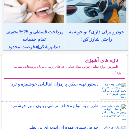
خودرو برقی داری؟ تو خونه به
پرداخت قسطی و 25% تخفیف
راحتی شارژ کن!
تمام خدمات
دندانپزشکی◀فرصت محدود
تازه های آشپزی
(آموزش انواع غذاها، خواص مواد غذایی، غذاهای رژیمی، مربا و ترشیجات، شیرینی
پزی)
سایر مطالب آشپزی
دستور تهیه چیکن پارمزان ایتالیایی خوشمزه و ترد
طرز تهیه انواع مختلف ترشی زیتون سبز خوشمزه
خواص سماق قهوه ای ادویه ای بی نظیر