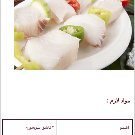
مواد لازم :
آبلیمو
۳ قاشق سوپخوری