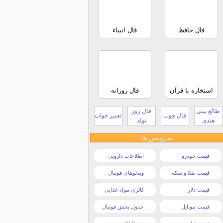
فال حافظ
فال انبیاء
استخاره با قرآن
فال روزانه
طالع بینی
فال روز
فال چوب
تعبیر خواب
هندی
تولد
سرویس ها
قیمت خودرو
اطلاعات دارویی
قیمت طلا و سکه
ویدئوهای فوتبال
قیمت دلار
کالری مواد غذایی
قیمت موبایل
جدول پخش فوتبال