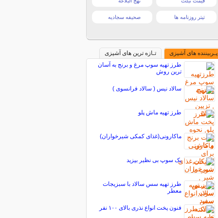
قیمت تبلت
نهج البلاغه
تیتر روزنامه ها
صحیفه سجادیه
پـربیننده های آشپزی
تـازه ترین های آشپزی
طرز تهیه سوپ مرغ و برنج به آسان
ترین روش
سالاد نیس ( سالاد فرانسوی )
طرز تهیه ماش پلو
ماکارونی(غذای کمکی شیرخواران)
یک سوپ بی نظیر بپزید
طرز تهیه سس سالاد با سبزيجات
معطر
فنون پخت انواع نذری بالای ۱۰۰ نفر