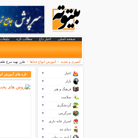
صفحه اصلی
اخبار داغ
مطالب تازه
تبلیغات 
آشپزی و تغذیه
آموزش انواع غذاها
طرز تهیه مرغ طعم
اخبار
تازه های آموزش انو
بازار
فرهنگ و هنر
سلامت
گردشگری
سرگرمی
اسرار خانه داری
دنیای مد
آرایش و زیبایی