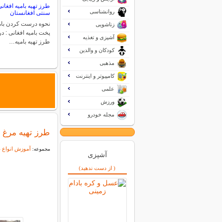
طرز تهیه بامیه افغان
روانشناسی
سنتی افغانستان
نحوه درست کردن بام
زناشویی
پخت بامیه افغانی : در 
آشپزی و تغذیه
طرز تهیه بامیه…
کودکان و والدین
مذهبی
کامپیوتر و اینترنت
علمی
ورزش
مجله خودرو
طرز تهیه مرغ 
آموزش انواع غ
مجموعه:
آشپزی
( از دست ندهید)