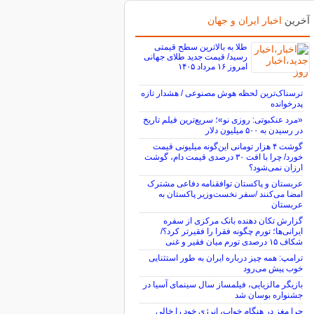
آخرین
اخبار ایران و جهان
طلا به بالاترین سطح قیمتی
رسید/ قیمت جدید طلای جهانی
امروز ۱۶ مرداد ۱۴۰۵
ترسناک‌ترین لحظه هوش مصنوعی / هشدار تازه
پدرخوانده
«مرد عنکبوتی: روزی نو»؛ سریع‌ترین فیلم تاریخ
در رسیدن به ۵۰۰ میلیون دلار
گوشت ۴ هزار تومانی این‌گونه میلیونی قیمت
خورد/ چرا با افت ۳۰ درصدی قیمت دام، گوشت
ارزان نمی‌شود؟
عربستان و پاکستان توافقنامه دفاعی مشترک
امضا می‌کنند /سفر نخست‌وزیر پاکستان به
عربستان
گزارش تکان‌ دهنده بانک مرکزی از سفره
ایرانی‌ها؛ تورم چگونه فقرا را فقیرتر کرد؟/
شکاف ۱۵ درصدی تورم میان فقیر و غنی
ترامپ: همه چیز درباره ایران به طور استثنایی
خوب پیش می‌رود
بازیگر مالزیایی، فیلمساز سال سینمای آسیا در
جشنواره بوسان شد
چرا مغز در هنگام خواب، انرژی خود را خالی