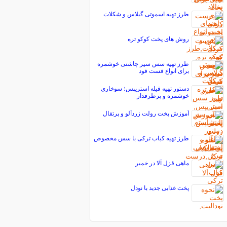
طرز تهیه اسموتی گیلاس و شکلات
روش های پخت کوکو تره
طرز تهیه سس سیر چاشنی خوشمره
برای انواع فست فود
دستور تهیه فیله استریپس؛ سوخاری
خوشمزه و پرطرفدار
آموزش پخت رولت زردآلو و پرتقال
طرز تهیه كباب تركی با سس مخصوص
ماهی قزل آلا در خمیر
پخت غذایی جدید با نودل