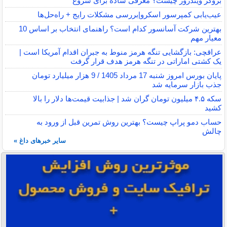
بروکر ویندزور چیست؟ معرفی ساده برای شروع
عیب‌یابی کمپرسور اسکرو|بررسی مشکلات رایج + راه‌حل‌ها
بهترین شرکت آسانسور کدام است؟ راهنمای انتخاب بر اساس 10
معیار مهم
عراقچی: بازگشایی تنگه هرمز منوط به جبران اقدام آمریکا است |
یک کشتی اماراتی در تنگه هرمز هدف قرار گرفت
پایان بورس امروز شنبه 17 مرداد 1405 / 9 هزار میلیارد تومان
جذب بازار سرمایه شد
سکه ۴.۵ میلیون تومان گران شد | جذابیت قیمت‌ها دلار را بالا
کشید
حساب دمو پراپ چیست؟ بهترین روش تمرین قبل از ورود به
چالش
سایر خبرهای داغ »