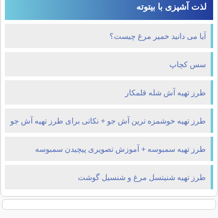
لذت آشپزی با بیتوته
آیا می دانید خمیر مرغ چیست؟
سس کچاپ
طرز تهیه آش شله قلمکار
طرز تهیه خوشمزه ترین آش جو + نکاتی برای طرز تهیه آش جو
طرز تهیه سمبوسه + آموزش تصویری پیچیدن سمبوسه
طرز تهیه شنیتسل مرغ و شنسیل گوشت