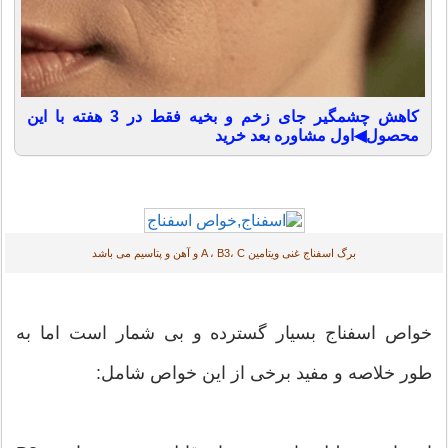
کاهش چشمگیر جای زخم و بخیه فقط در 3 هفته با این
محصول◀اول مشاوره بعد خرید
برگ اسفناج غنی ویتامین A ، B3، C و آهن و پتاسیم می باشد
خواص اسفناج بسیار گسترده و بی شمار است اما به
طور خلاصه و مفید برخی از این خواص شامل: