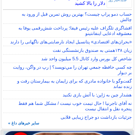
دلار را بالا کشید
حساب دمو پراپ چیست؟ بهترین روش تمرین قبل از ورود به
چالش
افشاگری تلگراف علیه رئیس فیفا؛ پرداخت شش‌رقمی یوفا به
معشوقه ادعایی اینفانتینو
«بحران‌های اقتصادی» پتانسیل ایجاد نارضایتی‌های ناگهانی را دارند
زیان ۱۳۸همتی به صندوق بازنشستگی نفت
شاخص کل بورس وارد کانال 5.5 میلیون واحد شد
چه كسي حافظه جمعي تهران را مي‌نويسد؟ | رپ در واگن، روايت
بر ديوار
گفت‌وگو با خانواده مادری که برای زایمان به بیمارستان رفت و
زنده نماند
هشدار چین به ژاپن: با آتش بازی نکنید
نه آقای تاجرنیا ! حال تیمت خوب نیست / مشکل شما هم فقط
پنجره نقل و انتقال نیست
جزئیات بازداشت دو جراح زیبایی قلابی
سایر خبرهای داغ »