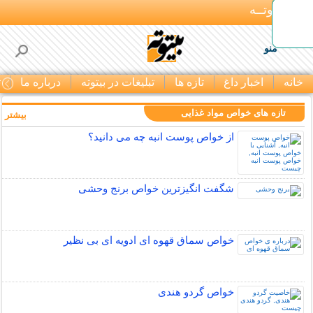
بـیتوتــه
منو
خانه
اخبار داغ
تازه ها
تبلیغات در بیتوته
درباره ما
ت
تازه های خواص مواد غذایی
بیشتر »
از خواص پوست انبه چه می دانید؟
شگفت انگیزترین خواص برنج وحشی
خواص سماق قهوه ای ادویه ای بی نظیر
خواص گردو هندی