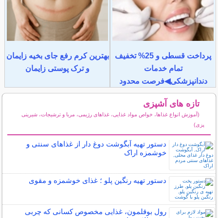
پرداخت قسطی و 25% تخفیف
بهترین کرم رفع جای بخیه زایمان
تمام خدمات
و ترک پوستی زایمان
دندانپزشکی◀فرصت محدود
تازه های آشپزی
(آموزش انواع غذاها، خواص مواد غذایی، غذاهای رژیمی، مربا و ترشیجات، شیرینی
پزی)
سایر مطالب آشپزی
دستور تهیه آبگوشت دوغ دار از غذاهای سنتی و
خوشمزه اراک
دستور تهیه رنگین پلو ؛ غذای خوشمزه و مقوی
رول بوقلمون، غذایی مخصوص کسانی که چربی