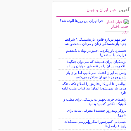
آخرین
اخبار ایران و جهان
چرا تهران این روزها آلوده شد؟
خبر مهم درباره قانون بازنشستگی / شرایط
جدید بازنشستگی زنان و مردان مشخص شد
دستمزد باورنکردنی جنپو در یونان؛ یک‌هفتم
قرارداد با استقلال!
پزشکیان: برای همیشه که نمی‌توان جنگید؛
بالاخره باید آن را در نقطه‌ای به پایان رساند
ونس: به ایران اعتماد نمی‌کنیم، اما برای باز
شدن هرمز با تهران مذاکره می‌کنیم
ذوالقدر: تا آمریکا رفتارش را اصلاح نکند، تنگه
هرمز باز نمی‌شود| عمان: مذاکرات مثبت ادامه
دارد
راهنمای خرید تجهیزات پزشکی برای مطب و
کلینیک؛ نکاتی که باید بدانید
بروکر ویندزور چیست؟ معرفی ساده برای
شروع
عیب‌یابی کمپرسور اسکرو|بررسی مشکلات
رایج + راه‌حل‌ها