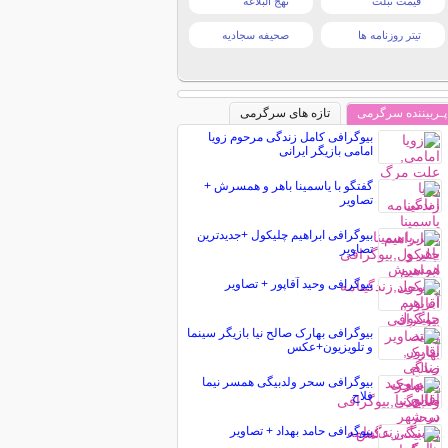
قیمت تبلت
نهج البلاغه
تیتر روزنامه ها
صحیفه سجادیه
پـربیننده سرگرمی
تازه های سرگرمی
بیوگرافی کامل زندگی مرحوم زویا
امامی بازیگر ایرانی
گفتگو با یاسمینا باهر و همسرش +
تصاویر
بیوگرافی ابراهیم چلیکول +جدیدترین
تصاویر
بیوگرافی وحید آقاپور + تصاویر
بیوگرافی بهارک صالح نیا بازیگر سینما
و تلویزیون+عکس
بیوگرافی سحر ولدبیگی همسر نیما
فلاح
بیوگرافی حامد بهداد + تصاویر