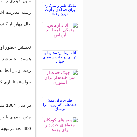
پیامک طنز و سرکاری
برای خنداندن و اذیت
کردن رفقا!
حال چهار بار کان
آنا د آرماس؛ ستاره‌ای
کوبایی در قلب سینمای
هستند انجام شد. 
جهان
رفت و در آنجا به
خواستند تا بازی کن
طنزی برای همه:
خنده‌هایی که روزتان را
در س
می‌سازد
متین حیدری‌نیا ب
300 بچه درنتی