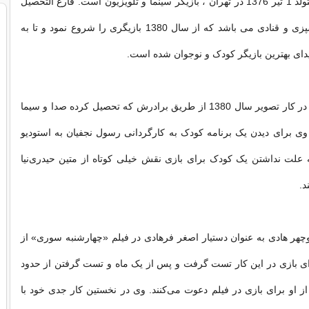
متین حیدری نیا متولد 1 تیر 1376 در تهران ، بازیگر سینما و تلویزیون است. فارغ التحصیل
رشته مدیریت آشپزی و قنادی می باشد که از سال 1380 بازیگری را شروع نمود و تا به
دیدای بهترین بازیگر کودک و نوجوان شده است.
نخستین حضور او در کار تصویر سال 1380 از طریق برادرش که تحصیل کرده صدا و سیما
وی برای دیدن یک برنامه کودک به کارگردانی رسول نجفیان به استودیو
 علت نداشتن یک کودک برای بازی نقش خیلی کوتاه از متین حیدری‌نیا
د.
ال 1384 منوچهر هادی به عنوان دستیار اصغر فرهادی در فیلم «چهارشنبه سوری» از
رای بازی در این کار تست گرفت و پس از یک ماه و تست گرفتن از حدود
جه از او برای بازی در فیلم دعوت می‌کنند. وی در نخستین کار جدی خود با