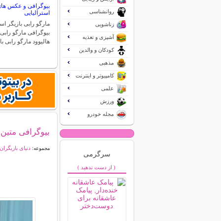
بیوگرافی و عکس های 
روانشناسی
استرالیایی
مارگو رابی بازیگر اس
زناشویی
بیوگرافی مارگو رابی
آشپزی و تغذیه
هالیوود مارگو رابی ب
کودکان و والدین
مذهبی
کامپیوتر و اینترنت
علمی
ورزش
مجله خودرو
بیوگرافی متین 
دنیای بازیگران
مجموعه:
سرگرمی
( از دست ندهید )