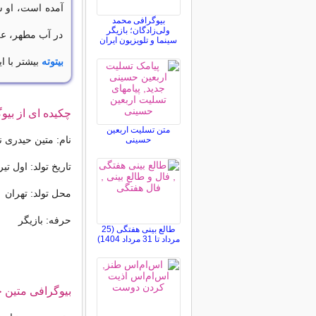
آمده است، او س
بیوگرافی محمد
ولی‌زادگان؛ بازیگر
در آب مطهر، علف
سینما و تلویزیون ایران
بیتوته
بیشتر با ا
چکیده ای از بیو
متن تسلیت اربعین
نام: متین حیدری نی
حسینی
تاریخ تولد: اول تیر 376
محل تولد: تهران
حرفه: بازیگر
طالع بینی هفتگی (25
مرداد تا 31 مرداد 1404)
بیوگرافی متین ح