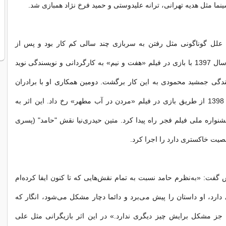
نما مثل هدیه تهرانی، ترانه علیدوستی و حمید فرخ نژاد همبازی شد.
به علل گوناگونی مثل رفتن به سربازی چند سالی کم کار بود و پس از
سال‌ها دوباره در سال 1397 با بازی در فیلم «هفت و نیم» به کارگردانی و نویسندگی نوید
ندگی جمشید محمودی به این کار برگشت. دومین همکاری او با برادران
محمودی در سال 1398 از طریق بازی در فیلم «مردن در آب مطهر» رخ داد. این اثر به
اره ملی فیلم فجر راه پیدا کرد. متین حیدری‌نیا نقش "حامد" (پسری
صیت خاکستری دارد را اجرا کرد.
گفت: «به‌نظرم حامد نسبت به تمام نقش‌هایی که تا کنون ایفا کرده‌ام
رد، او داستان را پیش می‌برد و دائما دچار مشکل می‌شود، انگار که
ن جز مشکل برایش چیز دیگری ندارد.» در این اثر بازیگرانی مثل علی