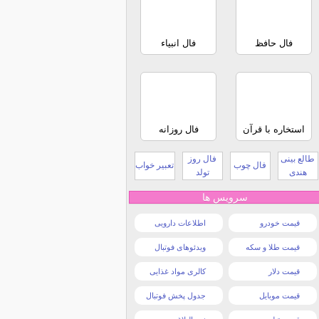
فال حافظ
فال انبیاء
استخاره با قرآن
فال روزانه
طالع بینی
فال روز
فال چوب
تعبیر خواب
هندی
تولد
سرویس ها
قیمت خودرو
اطلاعات دارویی
قیمت طلا و سکه
ویدئوهای فوتبال
قیمت دلار
کالری مواد غذایی
قیمت موبایل
جدول پخش فوتبال