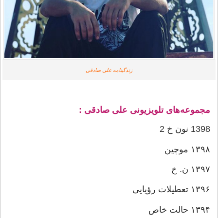
زندگینامه علی صادقی
مجموعه‌های تلویزیونی علی صادقی :
1398
نون خ 2
١٣٩٨
موچین
۱۳۹۷
ن. خ
۱۳۹۶
تعطیلات رؤیایی
۱۳۹۴
حالت خاص