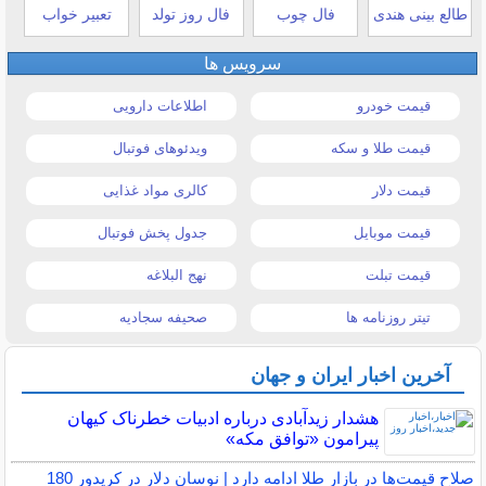
طالع بینی هندی
فال چوب
فال روز تولد
تعبیر خواب
سرویس ها
قیمت خودرو
اطلاعات دارویی
قیمت طلا و سکه
ویدئوهای فوتبال
قیمت دلار
کالری مواد غذایی
قیمت موبایل
جدول پخش فوتبال
قیمت تبلت
نهج البلاغه
تیتر روزنامه ها
صحیفه سجادیه
آخرین اخبار ایران و جهان
هشدار زیدآبادی درباره ادبیات خطرناک کیهان
پیرامون «توافق مکه»
صلاح قیمت‌ها در بازار طلا ادامه دارد | نوسان دلار در کریدور 180