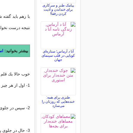
پیامک طنز و سرکاری
برای خنداندن و اذیت
کردن رفقا!
با زهم باید گفته 
نتیجه درست نخواهد
بیشتر بخوانید:
اس
آنا د آرماس؛ ستاره‌ای
کوبایی در قلب سینمای
جهان
خوب حالا یك قلم و
1- اول از هر چیز اعداد 1 تا 11 را بصورت ستونی یا ردیفی (زیر هم) بر روی كاغذ بنویسید.
طنزی برای همه:
خنده‌هایی که روزتان را
می‌سازد
2- سپس در جلوی ردیف (ستون) 1 و 2 هر عددی را كه مایلید بنویسید.
3- حال در جلوی ردیف 3 و ردیف 7 نام شخصی را از جنس مخالف بنویسید.