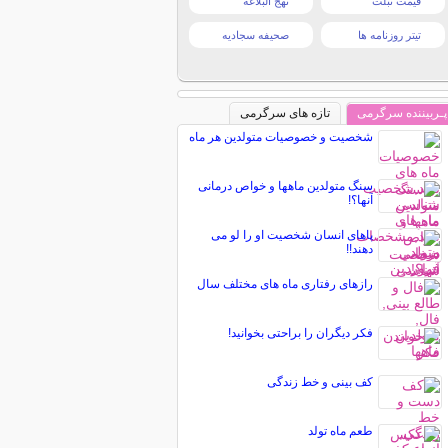
قیمت تبلت
نهج البلاغه
تیتر روزنامه ها
صحیفه سجادیه
پـربیننده سرگرمی
تازه های سرگرمی
شخصیت و خصوصیات متولدین هر ماه
سنگ متولدین ماهها و خواص درمانی
آنها؟!
پاهای انسان شخصیت او را لو می
دهند!!
رازهای رفتاری ماه های مختلف سال
فکر ديگران را براحتی بخوانید!
کف بینی و خط زندگی
طعم ماه تولد