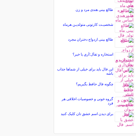
طالع بینی هندی مرد و زن
شخصیـت کارتونی متولدیـن هرماه
طالع بینی ازدواج دختران مجرد
استخاره و تفأل؛آري يا خير؟
این فال باید برای خیلی از شماها جذاب
باشه
چگونه فال حافظ بگیریم؟
گروه خونی و خصوصیات اخلاقی هر
فرد
برای دیدن اسم عشق تان کلیک کنید