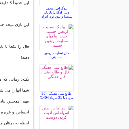
این حدوداً 3 دقیقه زمان خواهد برد تا شما را دیوانه كند!!
بیوگرافی محمد
ولی‌زادگان؛ بازیگر
سینما و تلویزیون ایران
این بازی نتیجه خ
فال
را یكجا تا پا
متن تسلیت اربعین
حسینی
دهید!
نكته: زمانی كه 
شما آنها را می ش
طالع بینی هفتگی (25
مرداد تا 31 مرداد 1404)
مهم: همچنین بیاد
احساس و غریزه خو
لحظه به ذهنتان می 