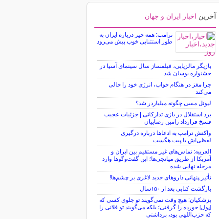
آخرین
اخبار ایران و جهان
ترامپ: همه چیز درباره ایران به
طور استثنایی خوب پیش می‌رود
بازیگر مالزیایی، فیلمساز سال سینمای آسیا در
جشنواره بوسان شد
چرا مغز در هنگام خواب، انرژی خود را خالی
می‌کند
لیونل مسی چگونه میلیاردر شد؟
برد استقلال در بازی تدارکاتی | جزئیات عجیب
فسخ قرارداد رامین رضاییان
واکنش ترامپ به ادعاها درباره درگیری
لفظی‌اش با پیت هگست
العربیه: تماس‌های غیر مستقیم بین ایران و
آمریکا از طریق میانجی‌ها؛ این گفت‌و‌گو‌ها وارد
مرحله نهایی شده
تأثیر پنهانی داروهای جدید لاغری بر چشم‌ها!
بازگشت کتابی بعد از ۱۵۰سال
پزشکیان: هیچ وقت نمی‌گویند تو جلوی کسی که
[پول] خورده را گرفتی؛ بلکه می‌گویند تو فلانی را
که حزب‌اللهی بود، برداشتی