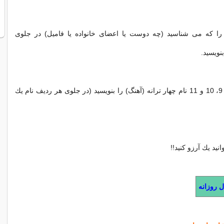
را كه می شناسید (چه دوست یا اعضای خانواده یا فامیل) در جلوی
5- در ردیفهای 8، 9، 10 و 11 نام چهار ترانه (آهنگ) را بنویسید (در جلوی هر ردیف نام یك
ل روزانه