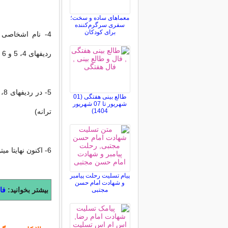
معماهای ساده و سخت؛
سفری سرگرم‌کننده
برای کودکان
4- نام اشخاصی 
ردیفهای 4، 5 و 6 بنویسید.
طالع بینی هفتگی (01
شهریور تا 07 شهریور
1404)
ترانه)
6- اكنون نهایتا میتوانید یك آرزو كنید!!
پیام تسلیت رحلت پیامبر
و شهادت امام حسن
بیشتر بخوانید:
فا
مجتبی