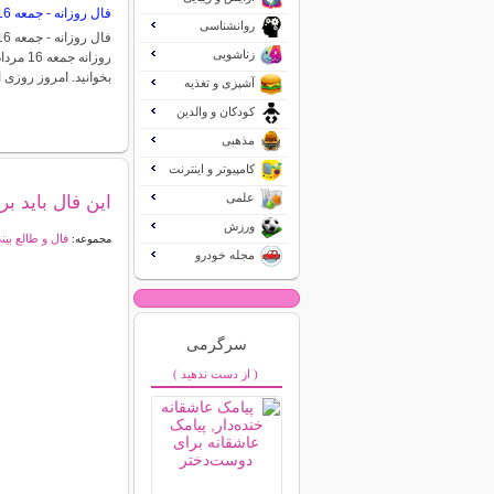
فال روزانه - جمعه 16 مرداد 1405
روانشناسی
زناشویی
بخوانید. امروز روز
آشپزی و تغذیه
کودکان و والدین
مذهبی
کامپیوتر و اینترنت
علمی
این فال باید ب
ورزش
فال و طالع بین
مجموعه:
مجله خودرو
سرگرمی
( از دست ندهید )