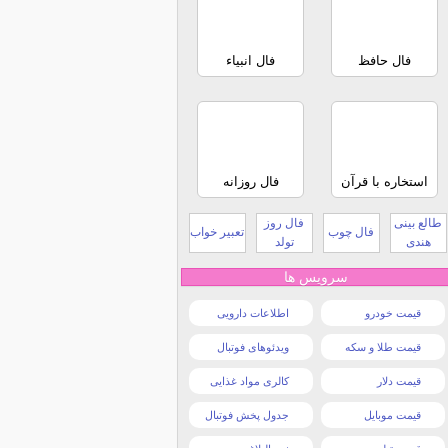
فال حافظ
فال انبیاء
استخاره با قرآن
فال روزانه
طالع بینی
فال روز
فال چوب
تعبیر خواب
هندی
تولد
سرویس ها
قیمت خودرو
اطلاعات دارویی
قیمت طلا و سکه
ویدئوهای فوتبال
قیمت دلار
کالری مواد غذایی
قیمت موبایل
جدول پخش فوتبال