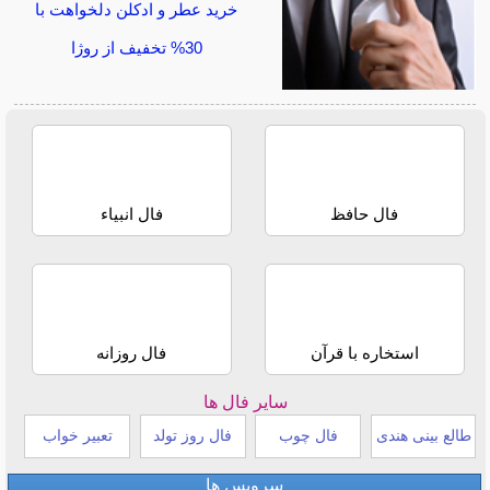
خرید عطر و ادکلن دلخواهت با
30% تخفیف از روژا
فال حافظ
فال انبیاء
استخاره با قرآن
فال روزانه
سایر فال ها
طالع بینی هندی
فال چوب
فال روز تولد
تعبیر خواب
سرویس ها