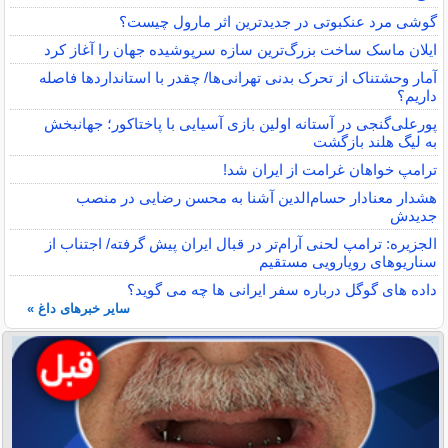
گوشی مرد عنکبوتی در جدیدترین اثر مارول چیست؟
ایلان ماسک ساخت بزرگ‌ترین سازه سرپوشیده جهان را آغاز کرد
آمار وحشتناک از تحرک بدنی تهرانی‌ها/ چقدر با استانداردها فاصله
داریم؟
پورعلی‌گنجی در آستانه اولین بازی آسیایی با پاختاکور؛ جهانبخش
به لیگ هلند بازگشت
ترامپ خواهان غرامت از ایران شد!
هشدار معنادار حسام‌الدین آشنا به محسن رضایی در منصب
جدیدش
الجزیره: ترامپ لحنی آرام‌تر در قبال ایران پیش گرفته/ اجتناب از
سناریوهای رویارویی مستقیم
داده‌ های گوگل درباره سفر ایرانی ‌ها چه می ‌گوید؟
سایر خبرهای داغ »