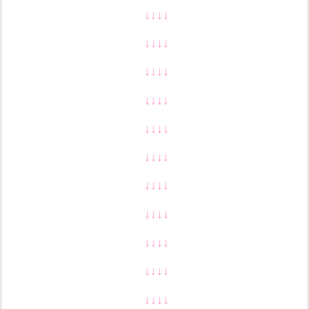
↓↓↓↓
↓↓↓↓
↓↓↓↓
↓↓↓↓
↓↓↓↓
↓↓↓↓
↓↓↓↓
↓↓↓↓
↓↓↓↓
↓↓↓↓
↓↓↓↓