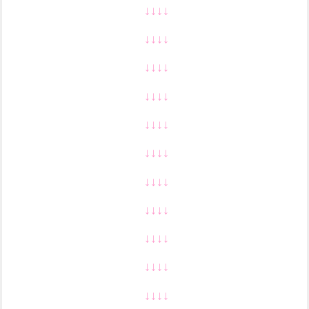
↓↓↓↓
↓↓↓↓
↓↓↓↓
↓↓↓↓
↓↓↓↓
↓↓↓↓
↓↓↓↓
↓↓↓↓
↓↓↓↓
↓↓↓↓
↓↓↓↓