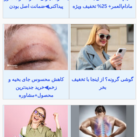
مادام‌العمر+ 25% تخفیف ویژه
پیداکنی◀ضمانت اصل بودن
گوشی گرونه؟ از اینجا با تخغیف
کاهش محسوس جای بخیه و
بخر
زخم◀خرید جدیدترین
محصول+مشاوره