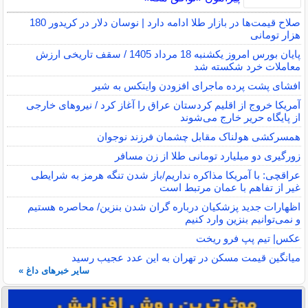
صلاح قیمت‌ها در بازار طلا ادامه دارد | نوسان دلار در کریدور 180
هزار تومانی
پایان بورس امروز یکشنبه 18 مرداد 1405 / سقف تاریخی ارزش
معاملات خرد شکسته شد
افشای پشت پرده ماجرای افزودن وایتکس به شیر
آمریکا خروج از اقلیم کردستان عراق را آغاز کرد / نیروهای خارجی
از پایگاه حریر خارج می‌شوند
همسرکشی هولناک مقابل چشمان فرزند نوجوان
زورگیری دو میلیارد تومانی طلا از زن مسافر
عراقچی: با آمریکا مذاکره نداریم/باز شدن تنگه هرمز به شرایطی
غیر از تفاهم با عمان مرتبط است
اظهارات جدید پزشکیان درباره گران شدن بنزین/ محاصره هستیم
و نمی‌توانیم بنزین وارد کنیم
عکس| تیم پپ فرو ریخت
میانگین قیمت مسکن در تهران به این عدد عجیب رسید
سایر خبرهای داغ »