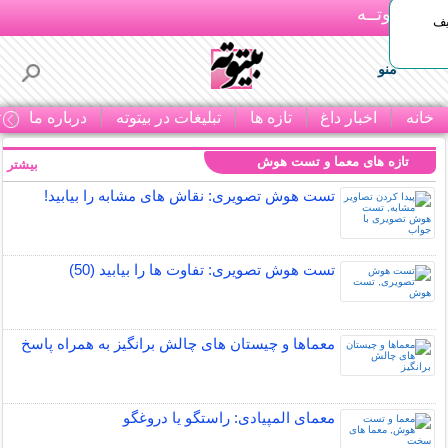
بـیتوتــه
یف
منو
خانه
اخبار داغ
تازه ها
تبلیغات در بیتوته
درباره ما
ت
تازه های معما و تست هوش
بیشتر »
تست هوش تصویری: نقاش های مشابه را بیابید!
تست هوش تصویری: تفاوت ها را بیابید (50)
معماها و چیستان های چالش برانگیز به همراه پاسخ
معمای المپیادی: راستگو یا دروغگو