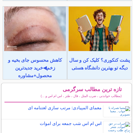
پشت کنکوری؟ کلیک کن و سال
کاهش محسوس جای بخیه و
دیگه تو بهترین دانشگاه هستی
زخم◀خرید جدیدترین
محصول+مشاوره
تازه ترین مطالب سرگرمی
(مطالب خواندنی ، ضرب المثل ، فال ، طنز ، اس ام اس و ...)
سایر مطالب سرگرمی
معمای المپیادی: مرتب سازی لغتنامه ای
اس ام اس شب جمعه برای اموات