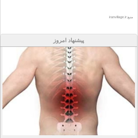
منبع:iranvillage.ir
پیشنهاد امروز