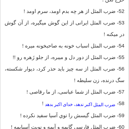
52- ضرب المثل از هر چه بدم اومد، سرم اومد !
53- ضرب المثل ایرانی از این گوش میگیره، از آن گوش
در میکنه !
54- ضرب المثل اسباب خونه به صاحبخونه میره !
55- ضرب المثل از دور دل و میبره، از جلو زَهره رو !!
56- ضرب المثل از سه چیز باید حذر کرد، دیوار شکسته،
سگ درنده، زن سلیطه !
57- ضرب المثل از شما عباسی، از ما رقاصی !
!
58-
اکبر ندهد، خدای اکبر بدهد
ضرب المثل
59- ضرب المثل گيسش را توي آسيا سفيد نكرده !
60- ضرب المثل فارسی گابمه و آبمه و نوبت آسيابمه !