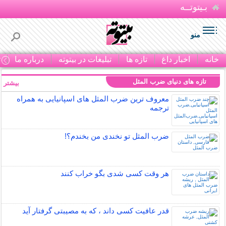
بـیتوتــه
منو
خانه
اخبار داغ
تازه ها
تبلیغات در بیتوته
درباره ما
ت
تازه های دنیای ضرب المثل
بیشتر »
معروف ترین ضرب المثل های اسپانیایی به همراه
ترجمه
ضرب المثل تو نخندی من بخندم؟!
هر وقت کسی شدی بگو خراب کنند
قدر عافیت کسی داند ، که به مصیبتی گرفتار آید