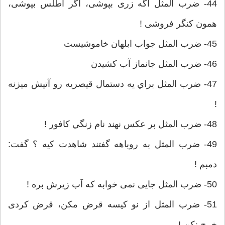
44- ضرب المثل اگه زری بپوشی، اگر اطلس بپوشی،
همون کنگر فروشی !
45- ضرب المثل جواب ابلهان خاموشیست
46- ضرب المثل جانماز آب کشیدن
47- ضرب المثل براي يه دستمال قيصريه رو آتيش ميزنه
!
48- ضرب المثل بر عكس نهند نام زنگي كافور !
49- ضرب المثل به روباهه گفتند شاهدت كيه ؟ گفت:
دمبم !
50- ضرب المثل جایی نمی خوابه که آب زیرش بره !
51- ضرب المثل از نو کیسه قرض مکن، قرض کردی
خرج نکن !