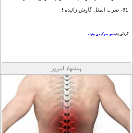
61- ضرب المثل گاوش زائيده !
گردآوری:
بخش سرگرمی بیتوته
پیشنهاد امروز