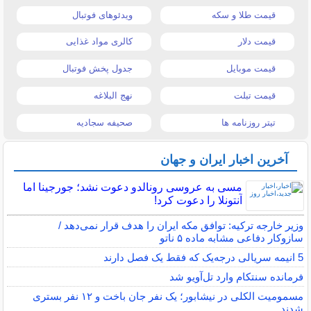
قیمت طلا و سکه
ویدئوهای فوتبال
قیمت دلار
کالری مواد غذایی
قیمت موبایل
جدول پخش فوتبال
قیمت تبلت
نهج البلاغه
تیتر روزنامه ها
صحیفه سجادیه
آخرین اخبار ایران و جهان
مسی به عروسی رونالدو دعوت نشد؛ جورجینا اما
آنتونلا را دعوت کرد!
وزیر خارجه ترکیه: توافق مکه ایران را هدف قرار نمی‌دهد /
سازوکار دفاعی مشابه ماده ۵ ناتو
5 انیمه سریالی درجه‌یک که فقط یک فصل دارند
فرمانده سنتکام وارد تل‌آویو شد
مسمومیت الکلی در نیشابور؛ یک نفر جان باخت و ۱۲ نفر بستری
شدند