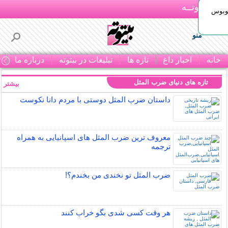
بـیتوتــه
توبوس
منو
خانه
اخبار داغ
تازه ها
تبلیغات در بیتوته
درباره ما
ت
تازه های دنیای ضرب المثل
بیشتر »
داستان ضرب المثل دوستی با مردم دانا نكوست
معروف ترین ضرب المثل های اسپانیایی به همراه
ترجمه
ضرب المثل تو نخندی من بخندم؟!
هر وقت کسی شدی بگو خراب کنند