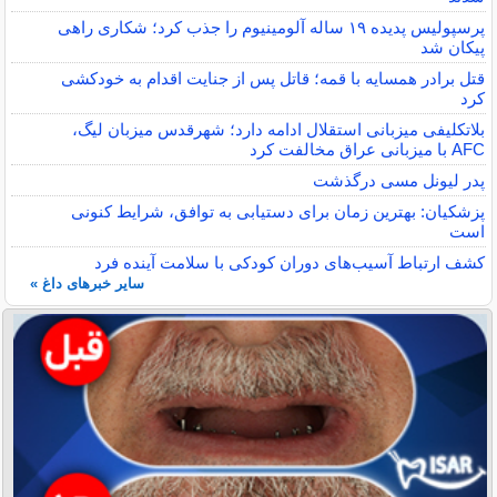
پرسپولیس پدیده ۱۹ ساله آلومینیوم را جذب کرد؛ شکاری راهی
پیکان شد
قتل برادر همسایه با قمه؛ قاتل پس از جنایت اقدام به خودکشی
کرد
بلاتکلیفی میزبانی استقلال ادامه دارد؛ شهرقدس میزبان لیگ،
AFC با میزبانی عراق مخالفت کرد
پدر لیونل مسی درگذشت
پزشکیان: بهترین زمان برای دستیابی به توافق، شرایط کنونی
است
کشف ارتباط آسیب‌های دوران کودکی با سلامت آینده فرد
سایر خبرهای داغ »