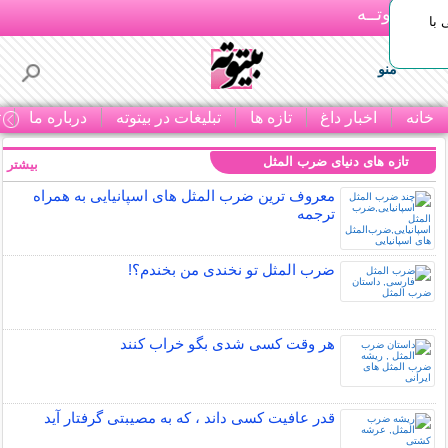
بـیتوتــه
با
منو
خانه
اخبار داغ
تازه ها
تبلیغات در بیتوته
درباره ما
ت
تازه های دنیای ضرب المثل
بیشتر »
معروف ترین ضرب المثل های اسپانیایی به همراه
ترجمه
ضرب المثل تو نخندی من بخندم؟!
هر وقت کسی شدی بگو خراب کنند
قدر عافیت کسی داند ، که به مصیبتی گرفتار آید