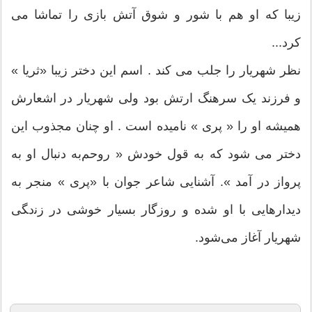
ﺯﯾﺒﺎ ﮐﻪ ﺍﻭ ﻫﻢ ﺑﺎ ﺷﻮﺭ ﻭ ﺷﻮﻕ ﺁﺗﺶ ﺑﺎﺯﯼ ﺭﺍ ﺗﻤﺎﺷﺎ ﻣﯽ
ﮐﺮﺩ...
ﻧﻈﺮ ﺷﻬﺮﯾﺎﺭ ﺭﺍ ﺟﻠﺐ ﻣﯽ ﮐﻨﺪ . ﺍﺳﻢ ﺍﯾﻦ ﺩﺧﺘﺮ ﺯﯾﺒﺎ ‏«ﺛﺮﯾﺎ ‏»
ﻭ ﻓﺮﺯﻧﺪ ﯾﮏ ﺳﺮﻫﻨﮓ ﺍﺭﺗﺶ ﺑﻮﺩ ﻭﻟﯽ ﺷﻬﺮﯾﺎﺭ ﺩﺭ ﺍﺷﻌﺎﺭﺵ
ﻫﻤﯿﺸﻪ ﺍﻭ ﺭﺍ ‏« ﭘﺮﯼ ‏» ﻧﺎﻣﯿﺪﻩ ﺍﺳﺖ . ﺍﻭ ﭼﻨﺎﻥ ﻣﺠﺬﻭﺏ ﺍﯾﻦ
ﺩﺧﺘﺮ ﻣﯽ ﺷﻮﺩ ﮐﻪ ﺑﻪ ﻗﻮﻝ ﺧﻮﺩﺵ ‏« ﺭﻭﺣﻢﺑﻪ ﺩﻧﺒﺎﻝ ﺍﻭ ﺑﻪ
ﭘﺮﻭﺍﺯ ﺩﺭ ﺁﻣﺪ ‏». ﺁﺷﻨﺎﯾﯽ ﺷﺎﻋﺮ ﺟﻮﺍﻥ ﺑﺎ ‏«ﭘﺮﯼ ‏» ﻣﻨﺠﺮ ﺑﻪ
ﺩﯾﺪﺍﺭﻫﺎﯾﯽ ﺑﺎ ﺍﻭ ﺷﺪﻩ ﻭ ﺭﻭﺯﮔﺎﺭ ﺑﺴﯿﺎﺭ ﺧﻮﺷﯽ ﺩﺭ ﺯﻧدﮕﯽ
ﺷﻬﺮﯾﺎﺭ ﺁﻏﺎﺯ ﻣﯽﺷﻮﺩ.