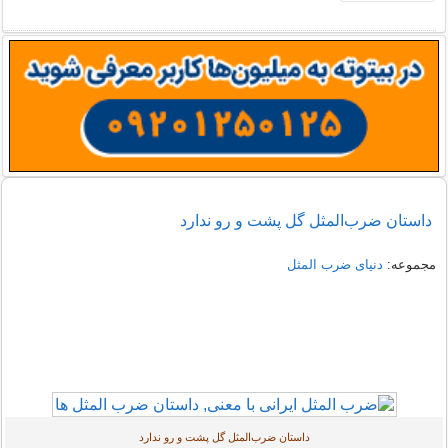
داستان ﺿﺮﺏﺍﻟﻤﺜﻞ گل پشت و رو ندارد
مجموعه:
دنیای ضرب المثل
داستان ﺿﺮﺏﺍﻟﻤﺜﻞ گل پشت و رو ندارد