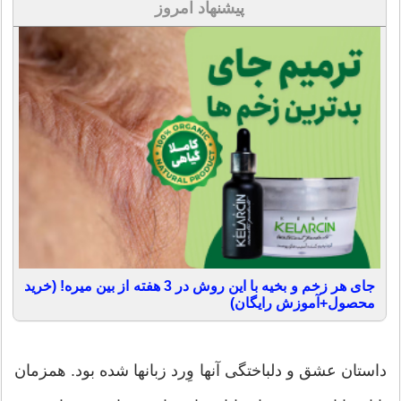
پیشنهاد امروز
جای هر زخم و بخیه با این روش در 3 هفته از بین میره! (خرید
محصول+آموزش رایگان)
ﺩﺍﺳﺘﺎﻥ ﻋﺸﻖ ﻭ ﺩﻟﺒﺎﺧﺘﮕﯽ ﺁﻧﻬﺎ ﻭِﺭﺩ ﺯﺑﺎﻧﻬﺎ ﺷﺪﻩ ﺑﻮﺩ. ﻫﻤﺰﻣﺎﻥ