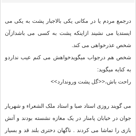
درجمع مردم یا در مکانی یکی بالاجبار پشت به یکی می
ایستدیا می نشیند ازاینکه پشت به کسی می باشدازآن
شخص عذرخواهی می کند.
شخص هم درجواب میگویدخواهش می کنم عیب نداردو
به کنایه میگوید:
راحت باش،<<گل پشت وروندارد>>
ﻣﯽ ﮔﻮﯾﻨﺪ ﺭﻭﺯﯼ ﺍﺳﺘﺎﺩ ﺻﺒﺎ ﻭ ﺍﺳﺘﺎﺩ ﻣﻠﮏ ﺍﻟﺸﻌﺮﺍﺀ ﻭ ﺷﻬﺮﯾﺎﺭ
ﺟﻮﺍﻥ ﺩﺭ ﺧﯿﺎﺑﺎﻥ ﭘﺎﻣﻨﺎﺭ ﺩﺭ ﯾﮏ ﻣﻐﺎﺯﻩ ﻧﺸﺴﺘﻪ ﺑﻮﺩﻧﺪ ﻭ ﺁﺗﺶ
ﺑﺎﺯﯼ ﺭﺍ ﺗﻤﺎﺷﺎ ﻣﯽ ﮐﺮﺩﻧﺪ . ﻧﺎﮔﻬﺎﻥ ﺩﺧﺘﺮﯼ ﺑﻠﻨﺪ ﻗﺪ ﻭ ﺑﺴﯿﺎﺭ