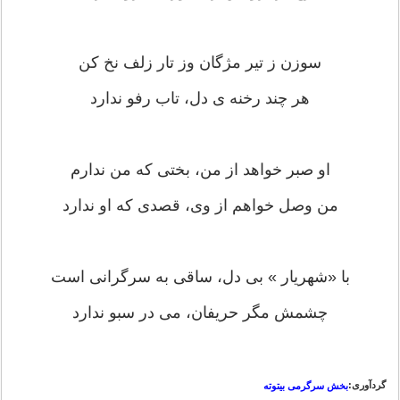
ﺳﻮﺯﻥ ﺯ ﺗﯿﺮ ﻣﮋﮔﺎﻥ ﻭﺯ ﺗﺎﺭ ﺯﻟﻒ ﻧﺦ ﮐﻦ
ﻫﺮ ﭼﻨﺪ ﺭﺧﻨﻪ ﯼ ﺩﻝ، ﺗﺎﺏ ﺭﻓﻮ ﻧﺪﺍﺭﺩ
ﺍﻭ ﺻﺒﺮ ﺧﻮﺍﻫﺪ ﺍﺯ ﻣﻦ، ﺑﺨﺘﯽ ﮐﻪ ﻣﻦ ﻧﺪﺍﺭﻡ
ﻣﻦ ﻭﺻﻞ ﺧﻮﺍﻫﻢ ﺍﺯ ﻭﯼ، ﻗﺼﺪﯼ ﮐﻪ ﺍﻭ ﻧﺪﺍﺭﺩ
ﺑﺎ ‏«ﺷﻬﺮﯾﺎﺭ ‏» ﺑﯽ ﺩﻝ، ﺳﺎﻗﯽ ﺑﻪ ﺳﺮﮔﺮﺍﻧﯽ ﺍﺳﺖ
ﭼﺸﻤﺶ ﻣﮕﺮ ﺣﺮﯾﻔﺎﻥ، ﻣﯽ ﺩﺭ ﺳﺒﻮ ﻧﺪﺍﺭﺩ
گردآوری:
بخش سرگرمی بیتوته