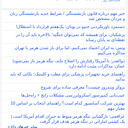
خبر مهم درباره قانون بازنشستگی / شرایط جدید بازنشستگی زنان
و مردان مشخص شد
دستمزد باورنکردنی جنپو در یونان؛ یک‌هفتم قرارداد با استقلال!
پزشکیان: برای همیشه که نمی‌توان جنگید؛ بالاخره باید آن را در
نقطه‌ای به پایان رساند
ونس: به ایران اعتماد نمی‌کنیم، اما برای باز شدن هرمز با تهران
مذاکره می‌کنیم
ذوالقدر: تا آمریکا رفتارش را اصلاح نکند، تنگه هرمز باز نمی‌شود|
عمان: مذاکرات مثبت ادامه دارد
راهنمای خرید تجهیزات پزشکی برای مطب و کلینیک؛ نکاتی که باید
بدانید
بروکر ویندزور چیست؟ معرفی ساده برای شروع
عیب‌یابی کمپرسور اسکرو|بررسی مشکلات رایج + راه‌حل‌ها
بهترین شرکت آسانسور کدام است؟ راهنمای انتخاب بر اساس 10
معیار مهم
عراقچی: بازگشایی تنگه هرمز منوط به جبران اقدام آمریکا است |
یک کشتی اماراتی در تنگه هرمز هدف قرار گرفت
سایر خبرهای داغ »