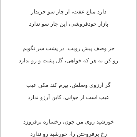
دﺍﺭﺩ ﻣﺘﺎﻉ ﻋﻔﺖ، ﺍﺯ ﭼﺎﺭ ﺳﻮ ﺧﺮﯾﺪﺍﺭ
ﺑﺎﺯﺍﺭ ﺧﻮﺩﻓﺮﻭﺷﯽ، ﺍﯾﻦ ﭼﺎﺭ ﺳﻮ ﻧﺪﺍﺭﺩ
ﺟﺰ ﻭﺻﻒ ﭘﯿﺶ ﺭﻭﯾﺖ، ﺩﺭ ﭘﺸﺖ ﺳﺮ ﻧﮕﻮﯾﻢ
ﺭﻭ ﮐﻦ ﺑﻪ ﻫﺮ ﮐﻪ ﺧﻮﺍﻫﯽ، ﮔﻞ ﭘﺸﺖ ﻭ ﺭﻭ ﻧﺪﺍﺭﺩ
ﮔﺮ ﺁﺭﺯﻭﯼ ﻭﺻﻠﺶ، ﭘﯿﺮﻡ ﮐﻨﺪ ﻣﮑﻦ ﻋﯿﺐ
ﻋﯿﺐ ﺍﺳﺖ ﺍﺯ ﺟﻮﺍﻧﯽ، ﮐﺎﯾﻦ ﺁﺭﺯﻭ ﻧﺪﺍﺭﺩ
ﺧﻮﺭﺷﯿﺪ ﺭﻭﯼ ﻣﻦ ﭼﻮﻥ، ﺭﺧﺴﺎﺭﻩ ﺑﺮﻓﺮﻭﺯﺩ
ﺭﺥ ﺑﺮﻓﺮﻭﺧﺘﻦ ﺭﺍ، ﺧﻮﺭﺷﯿﺪ ﺭﻭ ﻧﺪﺍﺭﺩ