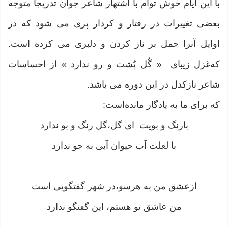
ﺑﺎ ﺍﯾﻦ ﺍﯾﺎﻡ ﺧﻮﺵ ﺗﻮﺍﻡ ﺑﺎ ﺍﺷﺘﻬﺎﺭ ﺷﺎﻋﺮ ﺟﻮﺍﻥ ﺗﺪﺭﯾﺠﺎ ﻣﺘﻮﺟﻪ
ﺑﻌﻀﯽ ﺗﻐﯿﯿﺮﺍﺕ ﺩﺭ ﺭﻓﺘﺎﺭ ﻭ ﮐﺮﺩﺍﺭ ﭘﺮﯼ ﻣﯽ ﺷﻮﺩ ﮐﻪ ﺩﺭ
ﺍﻭﺍﯾﻞ ﺁﻧﺮﺍ ﺣﻤﻞ ﺑﺮ ﻧﺎﺯ ﮐﺮﺩﻥ ﻭ ﺩﻟﺒﺮﯼ ﻣﯽ ﮐﺮﺩﻩ ﺍﺳﺖ.
کهﻏﺰﻝ ﺯﯾﺒﺎﯼ ‏« ﮔُﻞ ﭘُﺸﺖ ﻭ ﺭﻭ ﻧﺪﺍﺭﺩ ‏» از ﺍﺣﺴﺎﺳﺎﺕ
ﺷﺎﻋﺮ ﻧﺎﺯﮐﺪل در این دوره می باشد.
که ﺑﺮﺍﯼ ﻣﺎ ﺑﻪ ﯾﺎﺩﮔﺎﺭ ﻣﺎﻧﺪﻩﺍﺳﺖ:
ﺑﺎﺭﻧﮓ ﻭ ﺑﻮﯾﺖ اﯼ ﮔﻞ،ﮔﻞ ﺭﻧﮓ ﻭ ﺑﻮ ﻧﺪﺍﺭﺩ
ﺑﺎ ﻟﻌﻠﺖ ﺁﺏ ﺣﯿﻮﺍﻥ ﺁﺑﯽ ﺑﻪ ﺟﻮ ﻧﺪﺍﺭﺩ
ﺍﺯﻋﺸﻖ ﻣﻦ ﺑﻪ ﻫﺮﺳﻮ،ﺩﺭ ﺷﻬﺮ ﮔﻔﺘﮕﻮﯾﯽ ﺍﺳﺖ
ﻣﻦ ﻋﺎﺷﻖ ﺗﻮ ﻫﺴﺘﻢ، ﺍﯾﻦ ﮔﻔﺘﮕﻮ ﻧﺪﺍﺭﺩ