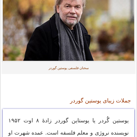
سخنان فلسفی یوستین گوردر
جملات زیبای یوستین گوردر
یوستین گُردر یا یوستاین گوردر زادهٔ ۸ اوت ۱۹۵۲
نویسنده نروژی و معلم فلسفه است. عمده شهرت او