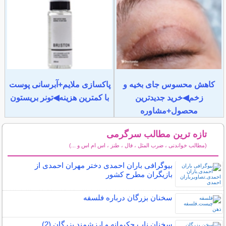
کاهش محسوس جای بخیه و
پاکسازی ملایم+آبرسانی پوست
زخم◀خرید جدیدترین
با کمترین هزینه◀تونر بریستون
محصول+مشاوره
تازه ترین مطالب سرگرمی
(مطالب خواندنی ، ضرب المثل ، فال ، طنز ، اس ام اس و ...)
سایر مطالب سرگرمی
بیوگرافی باران احمدی دختر مهران احمدی از
بازیگران مطرح کشور
سخنان بزرگان درباره فلسفه
سخنان ناب حکیمانه و ارزشمند بزرگان (2)