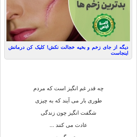
دیگه از جای زخم و بخیه خجالت نکش! کلیک کن درمانش
اینجاست
چه قدر غم انگيز است كه مردم
طوری بار می آيند كه به چيزی
شگفت انگيز چون زندگی
عادت می كنند ...