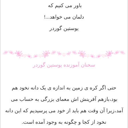
باور می کنیم که
دلمان می خواهد...!
یوستین گوردر
سخنان آموزنده یوستین گوردر
ﺣﺘﯽ ﺍﮔﺮ ﮐﺮﻩ ﯼ ﺯﻣﯿﻦ ﺑﻪ ﺍﻧﺪﺍﺯﻩ ﯼ ﯾﮏ ﺩﺍﻧﻪ ﻧﺨﻮﺩ ﻫﻢ
ﺑﻮﺩ،ﺑﺎﺯﻫﻢ ﺁﻓﺮﯾﻨﺶ ﺍﺵ ﻣﻌﻤﺎﯼ ﺑﺰﺭﮔﯽ ﺑﻪ ﺣﺴﺎﺏ ﻣﯽ
ﺁﻣﺪ،ﺯﯾﺮﺍ ﺁﻥ ﻭﻗﺖ ﻫﻢ ﺑﺎﯾﺪ ﺍﺯ ﺧﻮﺩ ﻣﯽ ﭘﺮﺳﯿﺪﯾﻢ ﮐﻪ ﺍﯾﻦ ﺩﺍﻧﻪ
ﻧﺨﻮﺩ ﺍﺯ ﮐﺠﺎ ﻭ ﭼﮕﻮﻧﻪ ﺑﻪ ﻭﺟﻮﺩ ﺁﻣﺪﻩ ﺍﺳﺖ.