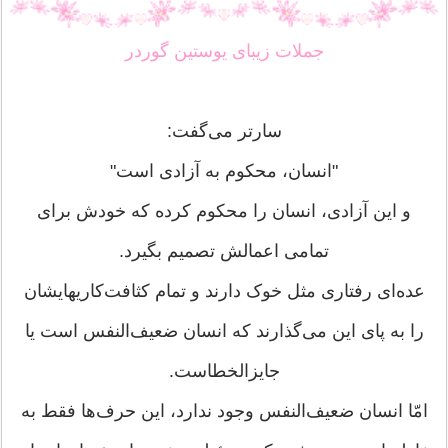
جملات زیبای یوستین گوردر
سارتر می‌گفت:
"انسان، محكوم به آزادی است"
و اين آزادی، انسان را محكوم كرده كه خودش برای
تمامی اعمالش تصميم بگيرد.
عده‌ای رفتاری مثل خوک دارند و تمام كثافت‌كاريهايشان
را به پای اين می‌گذارند كه انسان ضعيف‌النفس است يا
جايزالخطاست.
امّا انسان ضعيف‌النفس وجود ندارد، اين حرف‌ها فقط به