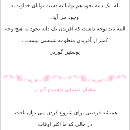
ﺑﻠﻪ، ﯾﮏ ﺩﺍﻧﻪ ﻧﺨﻮﺩ ﻫﻢ ﻧﻬﺎﯾﺘﺎ ﺑﻪ ﺩﺳﺖ ﺗﻮﺍﻧﺎﯼ ﺧﺪﺍﻭﻧﺪ ﺑﻪ
ﻭﺟﻮﺩ ﻣﯽ ﺁﯾﺪ.
ﺍﻟﺒﺘﻪ ﺑﺎﯾﺪ ﺗﻮﺟﻪ ﺩﺍﺷﺖ ﮐﻪ ﺁﻓﺮﯾﺪﻥ ﯾﮏ ﺩﺍﻧﻪ ﻧﺨﻮﺩ ﺑﻪ ﻫﯿﭻ ﻭﺟﻪ
ﮐﻤﺘﺮ ﺍﺯ ﺁﻓﺮﯾﺪﻥ ﻣﻨﻈﻮﻣﻪ ﺷﻤﺴﯽ ﻧﯿﺴﺖ...
یوستین گوردر
سخنان فلسفی یوستین گوردر
همیشه فرصتی برای شروع کردن می توان یافت،
در حالی که ما اکثر اوقات