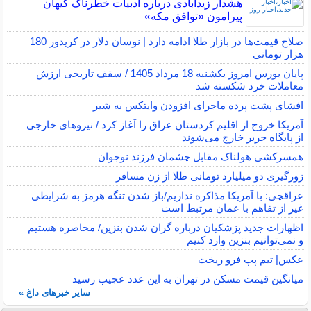
هشدار زیدآبادی درباره ادبیات خطرناک کیهان
پیرامون «توافق مکه»
صلاح قیمت‌ها در بازار طلا ادامه دارد | نوسان دلار در کریدور 180
هزار تومانی
پایان بورس امروز یکشنبه 18 مرداد 1405 / سقف تاریخی ارزش
معاملات خرد شکسته شد
افشای پشت پرده ماجرای افزودن وایتکس به شیر
آمریکا خروج از اقلیم کردستان عراق را آغاز کرد / نیروهای خارجی
از پایگاه حریر خارج می‌شوند
همسرکشی هولناک مقابل چشمان فرزند نوجوان
زورگیری دو میلیارد تومانی طلا از زن مسافر
عراقچی: با آمریکا مذاکره نداریم/باز شدن تنگه هرمز به شرایطی
غیر از تفاهم با عمان مرتبط است
اظهارات جدید پزشکیان درباره گران شدن بنزین/ محاصره هستیم
و نمی‌توانیم بنزین وارد کنیم
عکس| تیم پپ فرو ریخت
میانگین قیمت مسکن در تهران به این عدد عجیب رسید
سایر خبرهای داغ »