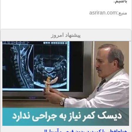
باشيم.
منبع:asriran.com
پیشنهاد امروز
خداحافظی با کمردرد، بدون قرص و آمپول!!