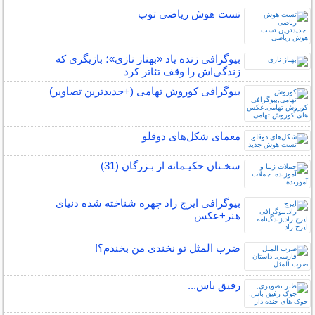
تست هوش ریاضی توپ
بیوگرافی زنده یاد «بهناز نازی»؛ بازیگری که
زندگی‌اش را وقف تئاتر کرد
بیوگرافی کوروش تهامی (+جدیدترین تصاویر)
معمای شکل‌های دوقلو
سخـنان حکیـمانه از بـزرگان (31)
بیوگرافی ایرج راد چهره شناخته شده دنیای
هنر+عکس
ضرب المثل تو نخندی من بخندم؟!
رفیق باس...