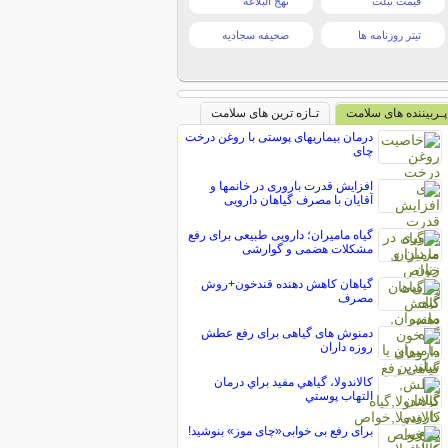
قیمت تبلت
نهج البلاغه
تیتر روزنامه ها
صحیفه سجادیه
پـربیننده های سلامت
تـازه ترین های سلامت
درمان بیماریهای پوستی با روغن درخت
چای
افزایش قدرت باروری در خانمها و
آقایان با مصرف گیاهان دارویی
گیاه مامیران؛ دارویی طبیعی برای رفع
مشکلات هضمی و گوارشی
گیاهان کاهش دهنده قندخون+روش
مصرف
دمنوش های گیاهی برای رفع عطش
روزه داران
کالاندولا، گياهي مفيد براي درمان
التهاب پوستي
برای رفع بی خوابی«چای موز» بنوشید!