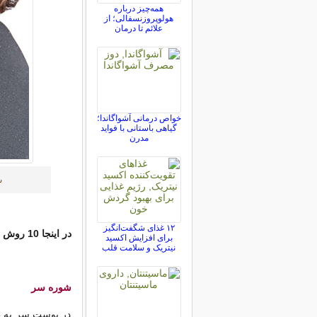
همه‌چیز درباره
هولوپروزنسفالی؛ از
علائم تا درمان
خواص درمانی آشواگاندا؛
گیاهی باستانی با فواید
مدرن
ش
۱۲ غذای شگفت‌انگیز
در اینجا 10 روش خانگی برای درمان شوره سر را می گوییم.
برای افزایش اکسید
نیتریک و سلامت قلب
شوره سر
در پوست سر به طو