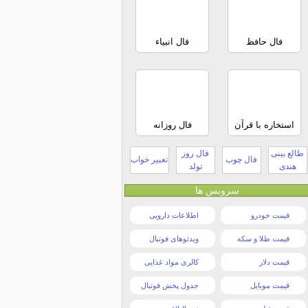
فال حافظ
فال انبیاء
استخاره با قرآن
فال روزانه
طالع بینی
فال روز
فال چوب
تعبیر خواب
هندی
تولد
سرویس ها
قیمت خودرو
اطلاعات دارویی
قیمت طلا و سکه
ویدئوهای فوتبال
قیمت دلار
کالری مواد غذایی
قیمت موبایل
جدول پخش فوتبال