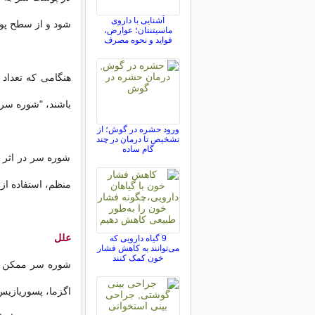
آشنایی با داروی
شود و از سطح پو
ماسیتنتان؛ عوارض،
فواید و نحوه مصرف
هنگامی که تعداد
باشند، "شوره سر"
ورود حشره در گوش؛ از
تشخیص تا درمان در چند
گام ساده
شوره سر در اثر 
منظم، استفاده از
علل
9 گیاه دارویی که
می‌توانند به کاهش فشار
خون کمک کنند
شوره سر ممکن ا
اگزما، پسوریازی