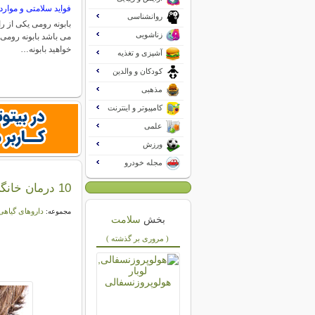
فواید سلامتی و موار
روانشناسی
بابونه رومی یکی از رای
زناشویی
می باشد بابونه رومی 
خواهید بابونه…
آشپزی و تغذیه
کودکان و والدین
مذهبی
کامپیوتر و اینترنت
علمی
ورزش
مجله خودرو
10 درمان خانگی شوره سر
داروهای گیاه
مجموعه:
بخش
سلامت
( مروری بر گذشته )