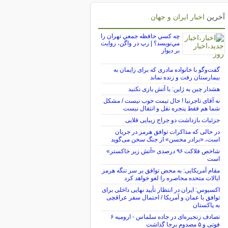
آخرین
اخبار ایران و جهان
چه كسي حافظه جمعي تهران را
مي‌نويسد؟ | رپ در واگن، روايت
بر ديوار
گفت‌وگو با خانواده مادری که برای زایمان به
بیمارستان رفت و زنده نماند
هشدار چین به ژاپن: با آتش بازی نکنید
نه آقای تاجرنیا ! حال تیمت خوب نیست / مشکل
شما هم فقط پنجره نقل و انتقال نیست
جزئیات بازداشت دو جراح زیبایی قلابی
در حالی که مذاکرات توافق هرمز در جریان
است، «برادر محسن» از جنگ سخن می‌گوید
شاخص فلاکت ۹۶ درصدی «آتش زیر خاکستر»
است
مقام آمریکایی: به محض توافق بر سر تنگه هرمز
ایالات متحده محاصره را لغو خواهد کرد
اکسیوس: ایران در انتظار تأیید نهایی داخلی برای
توافق با عمان و آمریکا / احتمال سفر عراقچی
به پاکستان
تصادف زنجیره‌ای در جاده سلماس - ارومیه ۶
فوتی و ۵ مصدوم برجا گذاشت