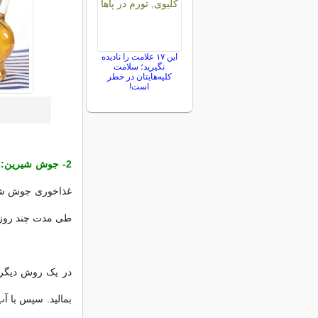
این ۱۷ علامت را نادیده
نگیرید؛ سلامت
کلیه‌هایتان در خطر
است!
2- جوش شیرین:
ا
غذاخوری جوش شیری
طی مدت چند روز ش
در یک روش دیگر 
بمالید. سپس با آ