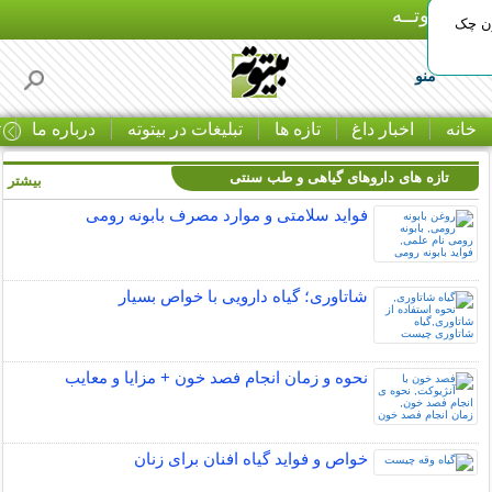
بـیتوتــه
ون چک
منو
خانه
اخبار داغ
تازه ها
تبلیغات در بیتوته
درباره ما
ت
تازه های داروهای گیاهی و طب سنتی
بیشتر »
فواید سلامتی و موارد مصرف بابونه رومی
شاتاوری؛ گیاه دارویی با خواص بسیار
نحوه و زمان انجام فصد خون + مزایا و معایب
خواص و فواید گیاه افنان برای زنان