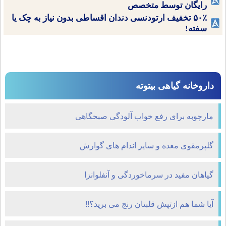
رایگان توسط متخصص
۵۰٪ تخفیف ارتودنسی دندان اقساطی بدون نیاز به چک یا
سفته!
داروخانه گیاهی بیتوته
مارچوبه برای رفع خواب آلودگی صبحگاهی
گلپرمقوی معده و سایر اندام‌ های گوارش
گیاهان مفید در سرماخوردگی و آنفلوانزا
آیا شما هم ازتپش قلبتان رنج می برید؟!!