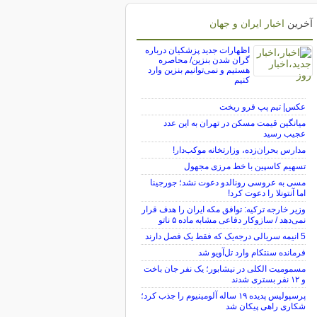
آخرین
اخبار ایران و جهان
اظهارات جدید پزشکیان درباره
گران شدن بنزین/ محاصره
هستیم و نمی‌توانیم بنزین وارد
کنیم
عکس| تیم پپ فرو ریخت
میانگین قیمت مسکن در تهران به این عدد
عجیب رسید
مدارس بحران‌زده، وزارتخانه موکب‌دار!
تسهیم کاسپین با خط مرزی مجهول
مسی به عروسی رونالدو دعوت نشد؛ جورجینا
اما آنتونلا را دعوت کرد!
وزیر خارجه ترکیه: توافق مکه ایران را هدف قرار
نمی‌دهد / سازوکار دفاعی مشابه ماده ۵ ناتو
5 انیمه سریالی درجه‌یک که فقط یک فصل دارند
فرمانده سنتکام وارد تل‌آویو شد
مسمومیت الکلی در نیشابور؛ یک نفر جان باخت
و ۱۲ نفر بستری شدند
پرسپولیس پدیده ۱۹ ساله آلومینیوم را جذب کرد؛
شکاری راهی پیکان شد