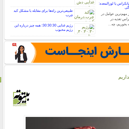
نکراس یا لوزالمعده:
گی
طبیعی‌ترین راه‌ها برای مقابله با مشکل کبد
 مهم‌ترین عوامل در
چرب
اس تغذیه در
 بخوریم، چه…
رژیم غذایی 30:30:30؛ همه چیز درباره این
رژیم محبوب
داریم