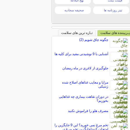
قیمت تبلت
نهج البلاغه
تیتر روزنامه ها
صحیفه سجادیه
پـربیننده های سلامت
تـازه ترین های سلامت
چگونه چاق شویم (2)
آشنایی با 9 نوشیدنی مفید برای کلیه ها
جلوگیری از لاغری در ماه رمضان
مزایا و معایب غذاهای اصلاح شده
ژنتیکی
در دوران نقاهت بیماری چه غذاهایی
بخوریم؟
مصرف هلو را فراموش نکنید
تخم مرغ نمی خورید؟ این 9 جایگزین را
امتحان کنید(جایگزین تخم مرغ در