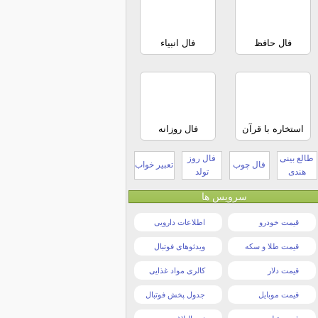
فال حافظ
فال انبیاء
استخاره با قرآن
فال روزانه
طالع بینی
فال روز
فال چوب
تعبیر خواب
هندی
تولد
سرویس ها
قیمت خودرو
اطلاعات دارویی
قیمت طلا و سکه
ویدئوهای فوتبال
قیمت دلار
کالری مواد غذایی
قیمت موبایل
جدول پخش فوتبال