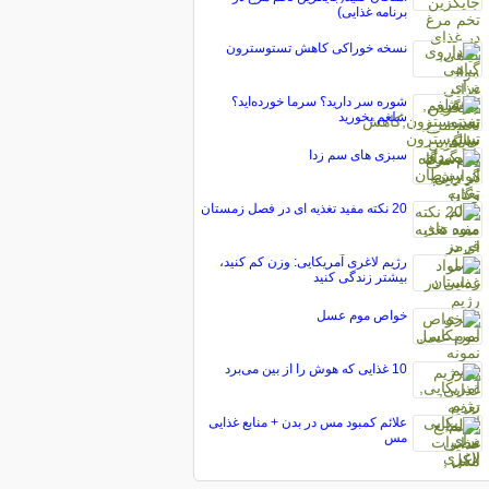
برنامه غذایی)
نسخه خوراکی کاهش تستوسترون
شوره سر دارید؟ سرما خورده‌اید؟
شلغم بخورید
سبزی های سم زدا
20 نکته مفید تغذیه ای در فصل زمستان
رژیم لاغری آمریکایی: وزن کم کنید،
بیشتر زندگی کنید
خواص موم عسل
10 غذایی که هوش را از بین می‌برد
علائم کمبود مس در بدن + منابع غذایی
مس