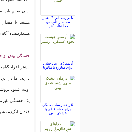
بدنی سالم باید به
با بررسی این 7 معیار
ساده، از قلب خود
هستید یا مقدار 
محافظت کنید
هشداردهنده آگاه ب
خستگی بیش از ح
آرتمتر؛ دارویی حیاتی
بیشتر افراد گیاه
برای مبارزه با مالاریا
دارند. اما در ای
اولیه کمبود پروتئ
یک خستگی غیرمع
6 راهکار ساده خانگی
برای خداحافظی با
فقدان انگیزه ذهنی 
خشکی بینی