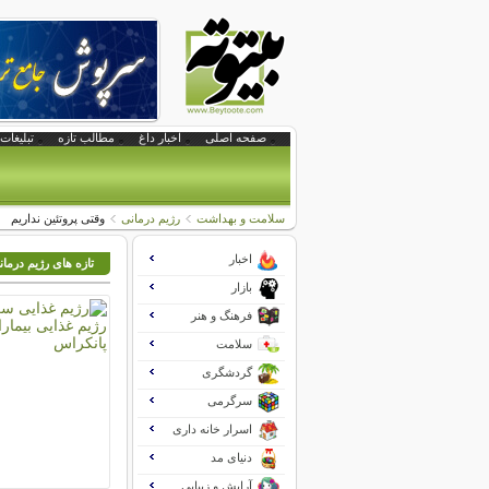
صفحه اصلی
اخبار داغ
مطالب تازه
تبلیغات 
سلامت و بهداشت
رژیم درمانی
وقتی پروتئین نداریم
اخبار
تازه های رژیم درما
بازار
فرهنگ و هنر
سلامت
گردشگری
سرگرمی
اسرار خانه داری
دنیای مد
آرایش و زیبایی