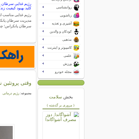
رژیم غذایی سرطان پا
روانشناسی
کلید بهبود کیفیت زند
رژیم غذایی مناسب از
زناشویی
مدیریت سرطان پانکر
آشپزی و تغذیه
سرطان پانکراس؛ چه
کودکان و والدین
مذهبی
کامپیوتر و اینترنت
علمی
ورزش
مجله خودرو
وقتی پروتئین ن
رژیم درمانی
مجموعه:
بخش
سلامت
( مروری بر گذشته )