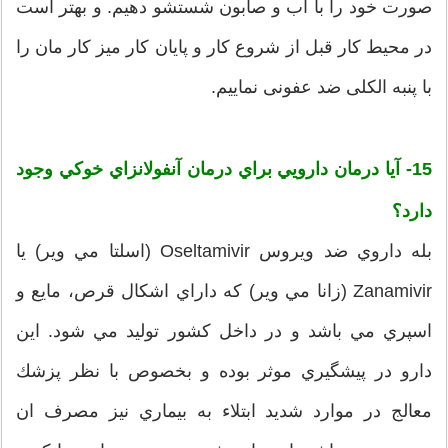
صورت خود را با آب و صابون شستشو دهيم. و بهتر است
در محیط کار قبل از شروع کار و پایان کار میز کار مان را
با پنبه الکلی ضد عفونی نماییم.
15- آيا درمان دارويي براي درمان آنفولانزاي خوكي وجود
دارد؟
بله داروي ضد ويروس Oseltamivir (اسلتا مي وير) يا
Zanamivir (زانا مي وير) كه داراي اشكال قرص، مايع و
اسپري مي باشد و در داخل كشور توليد مي شود. اين
دارو در پيشگيري موثر بوده و بخصوص با نظر پزشك
معالج در موارد شديد ابتلاء به بيماري نيز مصرف ان