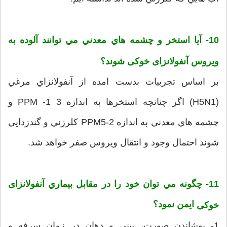
10
- آيا استخر و چشمه هاي معدني مي توانند آلوده به
ويروس آنفولانزای خوکی شوند؟
بر اساس تجربيات بدست امده از آنفولانزاي مرغي
(H5N1) اگر چنانچه استخرها به اندازه 3 PPM -1 و
چشمه هاي معدني به اندازه PPM5-2 كلرزني و گندزدايي
شوند احتمال وجود و انتقال ويروس صفر خواهد شد.
11- چگونه مي توان خود را در مقابل بيماري
آنفولانزای
ايمن نمود؟
خوکی
1- پوشاندن صورت، بيني و دهان در زمان سرفه و