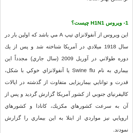
1- ويروس H1N1 چيست؟
اين ويروس از آنفولانزاي تيپ A مي باشد كه اولين بار در
سال 1918 ميلادي در آمريكا شناخته شد و پس از يك
دوره طولاني در آوريل 2009 (سال جاري) مجدداً اين
بيماري به نام Swine flu يا آنفولانزاي خوكي با شكل،
قدرت و توانايي بیماریزایی متفاوت از گذشته در ايالات
كاليفرنياي جنوبي از كشور آمريكا گزارش گرديد و پس از
آن به سرعت كشورهاي مكزيك، كانادا و كشورهاي
اروپايي نيز مواردي از ابتلا به اين بيماري را گزارش
نمودند.