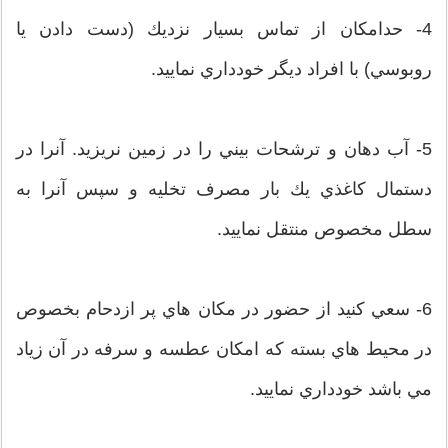
4- حدامكان از تماس بسيار نزديك (دست دادن يا
روبوسي) با افراد ديگر خودداري نماييد.
5- آب دهان و ترشحات بيني را در زمين نريزيد. آنرا در
دستمال كاغذي يك بار مصرف تخلیه و سپس آنرا به
سطل مخصوص منتقل نماييد.
6- سعي كنيد از حضور در مكان هاي پر ازدحام بخصوص
در محيط هاي بسته كه امكان عطسه و سرفه در آن زياد
مي باشد خودداري نماييد.