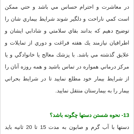
در معاشرت و احترام حساس مي باشد و حتي ممكن
است كمي ناراحت و دلگير شوند شرايط بيماري شان را
توضيح دهيم كه بدانند بقاي سلامتي و شادابي ایشان و
اطرافیان نيازمند يك هفته فراغت و دوري از تمايلات و
علايق گذشته مي باشد. با پزشك معالج يا خانوادگي و يا
مركز درماني همواره در تماس باشيد و همه روزه آنان را
از شرايط بيمار خود مطلع نماييد تا در شرايط بحراني
بيمار را به بيمارستان منتقل نماييد.
13- نحوه شستن دستها چگونه باشد؟
دستها با آب گرم و صابون به مدت 15 تا 20 ثانيه بايد