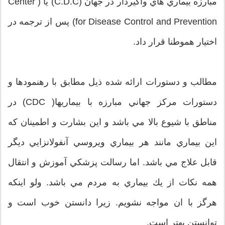
مبارزه بيماري هاي واگيردار در جهان (C.D.C) يا ( Center
for Disease Control and Prevention) پس از ترجمه در
اختيار هموطنا قرار داد.
مطالب و دستورات ارائه شده ذيل مطابق با رهنمودها و
دستورات مركز جهاني مبارزه با بیماریها( CDC) در
مناطق با شيوع بالا مي باشد و اين بشارت و اطمينان كه
اين بيماري مانند هر بيماري ويروسي آنفولانزايي ديگر
قابل علاج مي باشد. اما رسالت پزشكي آموزش و انتقال
همه نكات از يك بيماري به مردم مي باشد. ولو اینکه
هرگز با ان مواجه نشویم. زيرا دانستن خوب است و
توانستن بهتر است.