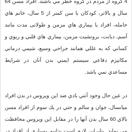
4 گروه از مردم در گروه خطر مي باشند. افراد مسن 64
سال و بالاتر، كودكان با سن كمتر از 5 سال، خانم هاي
حامله، افراد با بيماري هاي مزمن و طولانی مدت مانند
آسم، ديابت، برونشيت مزمن، بيماري هاي قلبي و ريوي و
كساني كه به عللي همانند جراحي وسيع، شیمي درماني
مكانيزم دفاعي سيستم ايمني بدن آنان در شرايط
مساعدي نمي باشد.
در عين حال وجود آنتي بادي ضد اين ويروس در بدن افراد
ميانسال، جوان و سالم و حتي در يك سوم از افراد مسن
بالاي 60 سال بدن آنها را در مقابل اين ويروس محافظت
مي نمايد. بنابراين لازم است بدانيم بسياري از افراد در