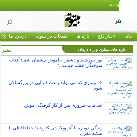
بـیتوتــه
منو
خانه
اخبار داغ
تازه ها
تبلیغات در بیتوته
درباره ما
ت
تازه های بیماری و راه درمان
بیشتر »
نور خورشید و دشمن خاموش چشمان شما؛ آفتاب
سوختگی چشم چیست؟
12 بیماری که می تواند باعث کم آبی در بزرگسالان
شود
اقدامات ضروری پس از گاز گرفتگی موش
زندگی دوباره با آنژیوپلاستی کاروتید؛ خداحافظی با
سکته مغزی