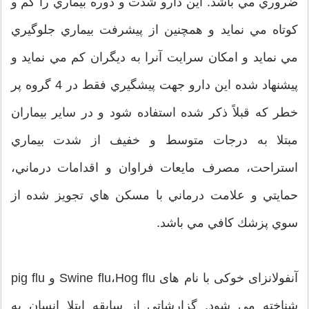
ضروري مي باشد. اين دارو شدت و دوره بيماري را كم و
كوتاه مي نمايد و همچنين از پيشرفت بيماري جلوگيري
مي نمايد و امكان سرايت آنرا به ديگران كم مي نمايد و
پيشنهاد شده اين دارو جهت پيشگيري فقط در 4 گروه پر
خطر كه قبلاً ذكر شده استفاده شود و در ساير بيماران
مبتلا به درجات متوسط و خفيف از شدت بيماري
استراحت، مصرف مايعات فراوان و اقدامات درماني،
حمايتي و علامت درماني با مسكن هاي تجويز شده از
سوي پزشك كافي مي باشد.
آنفولانزای خوكی با نام های Swine flu،Hog flu و pig flu
شناخته می شود. گزارشاتی از سابقه ابتلا انسان به