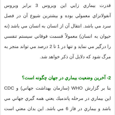
قدرت بيماري زايي اين ويروس 3 برابر ويروس
آنفولانزاي معمولي بوده و بيشترين شيوع آن در فصل
سرد مي باشد. انتقال آن از انسان به انسان مي باشد (نه
حيوان به انسان) معمولاً قسمت فوقاني سيستم تنفسي
را درگير مي نمايد و تنها در 1 تا 2 درصد مي تواند منجر به
مرگ شود كه دلايل آن ذكر خواهد شد.
2- آخرين وضعيت بيماري در جهان چگونه است؟
بنا بر گزارش WHO (سازمان بهداشت جهاني) و CDC
اين بيماري در مرحله پاندميك يعني همه گيري جهاني مي
باشد و بيماري در فاز 6 مي باشد. اين بدان معني است