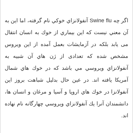
اگر چه Swine flu آنفولانزاي خوكي نام گرفته، اما اين به
آن معني نيست كه اين بيماري از خوك به انسان انتقال
می یابد بلكه در آزمايشات بعمل آمده از اين ويروس
مشخص شده كه تعدادی از ژن هاي آن شبيه به
آنفولانزاي ويروسي مي باشد كه در خوك هاي شمال
آمريكا يافته اند. در عين حال بدليل شباهت بروز اين
آنفولانزا در خوك هاي اروپا و آسيا و مرغان و انسان ها،
دانشمندان آنرا يك آنفولانزاي ويروسي چهارگانه نام نهاده
اند.