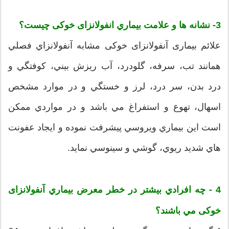
3- نشانه ها و علامت بيماري انفولانزای خوکی چيست؟
علائم بيماری آنفولانزای خوکی مشابه آنفولانزاي فصلي
همانند تب، سرفه، گلودرد، آب ريزش بيني، كوفتگي و
درد بدن، سر درد، لرز و خستگي و در موارد مشخص
اسهال، تهوع و استفراغ مي باشد و در مواردي ممكن
است اين بيماري ويروسي پيشرفت نموده و ايجاد عفونت
هاي شديد ريوي، گوشي و سينوسي نمايد.
4
- چه افرادي بيشتر در خطر معرض بيماري آنفولانزای
خوکی مي باشند؟