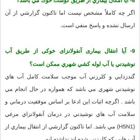
8- آيا امكان بيماري از طريق گوشت خوك مي باشد؟
اگر چه كاملاً مشخص نيست اما تاكنون گزارشي از آن
ارسال نشده و پاسخ منفي است.
9- آيا انتقال بیماری آنفولانزای خوکی از طريق آب
نوشيدني یا آب لوله كشي شهري ممكن است؟
گندزدايي و كلرزني آب موجب سلامت كامل آب هاي
نوشيدني شهري مي باشد كه همواره در حال انجام مي
باشد . اگرچه اثبات اين ادعا بر اساس موفقيت درماني و
سلامت آب هاي نوشيدني در درمان آنفولانزاي مرغي
(H5N1) مي باشد. اما تاكنون گزارشي از انتقال بيماري از
آب هايي كه كلرزني شده اند نداشته ايم.