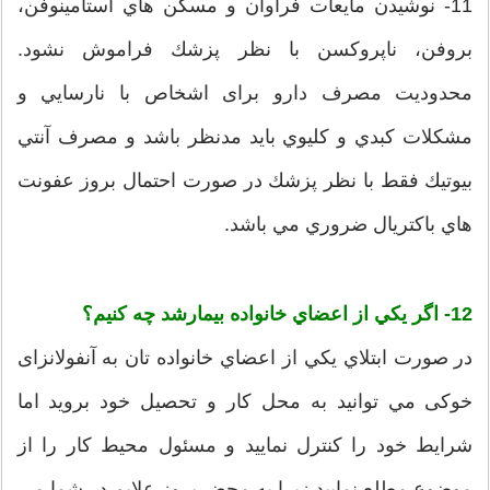
11- نوشيدن مايعات فراوان و مسكن هاي استامينوفن،
بروفن، ناپروكسن با نظر پزشك فراموش نشود.
محدودیت مصرف دارو برای اشخاص با نارسايي و
مشكلات كبدي و كليوي بايد مدنظر باشد و مصرف آنتي
بيوتيك فقط با نظر پزشك در صورت احتمال بروز عفونت
هاي باكتريال ضروري مي باشد.
12- اگر يكي از اعضاي خانواده بيمارشد چه كنيم؟
در صورت ابتلاي يكي از اعضاي خانواده تان به آنفولانزای
خوکی مي توانيد به محل كار و تحصيل خود برويد اما
شرايط خود را كنترل نماييد و مسئول محيط كار را از
موضوع مطلع نماييد زيرا به محض بروز علايم در شما مي