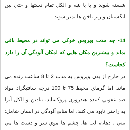
شسته شوند و يا با پنبه و الكل تمام دستها و حتي بين
انگشتتان و زير ناخن ها تميز شوند.
14- چه مدت ويروس خوكي مي تواند در محيط باقي
بماند و بيشترين مكان هايي كه امكان آلودگي آن را دارد
كجاست؟
در خارج از بدن ويروس به مدت 2 تا 8 ساعت زنده مي
ماند. اما گرماي محيط 75 تا 100 درجه سانتيگراد مواد
ضد عفوني كننده هيدروژن پروكسايد، بتادين و الكل آنرا
به راحتي نابود مي كنند. اما منابع آلودگي در انسان شامل:
بيني ، دهان، لب ها، چشم ها موي سر و دست ها مي