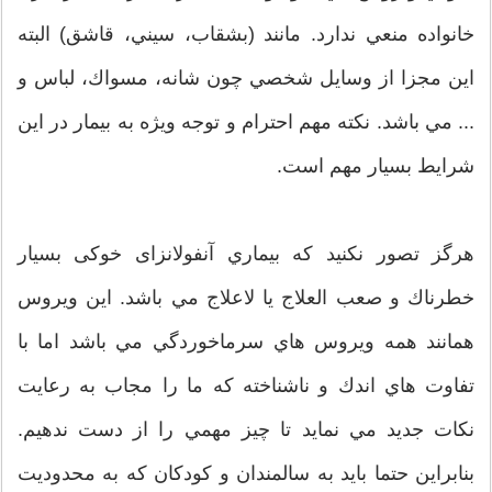
خانواده منعي ندارد. مانند (بشقاب، سيني، قاشق) البته
اين مجزا از وسايل شخصي چون شانه، مسواك، لباس و
... مي باشد. نكته مهم احترام و توجه ويژه به بيمار در اين
شرايط بسيار مهم است.
هرگز تصور نكنيد كه بيماري آنفولانزای خوکی بسيار
خطرناك و صعب العلاج يا لاعلاج مي باشد. اين ويروس
همانند همه ويروس هاي سرماخوردگي مي باشد اما با
تفاوت هاي اندك و ناشناخته كه ما را مجاب به رعايت
نكات جديد مي نمايد تا چيز مهمي را از دست ندهيم.
بنابراين حتما بايد به سالمندان و كودكان كه به محدوديت