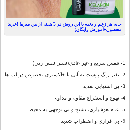
جای هر زخم و بخیه با این روش در 3 هفته از بین میره! (خرید
محصول+آموزش رایگان)
1- تنفس سريع و غير عادي(نفس نفس زدن)
2- تغير رنگ پوست به آبي يا خاكستري بخصوص در لب ها
3- بي اشتهايي شديد
4- تهوع و استفراغ مقاوم و مداوم
5- عدم هوشياري، تشنج و بي توجهي به محيط
6- بي قراري و اضطراب شديد