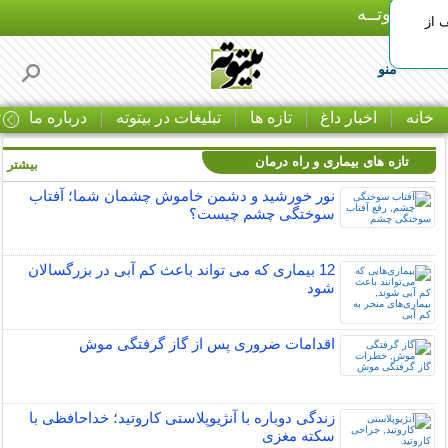
بـیتوتــه
 30% تخفیف از
منو
خانه
اخبار داغ
تازه ها
تبلیغات در بیتوته
درباره ما
ت
تازه های بیماری و راه درمان
بیشتر »
نور خورشید و دشمن خاموش چشمان شما؛ آفتاب
سوختگی چشم چیست؟
12 بیماری که می تواند باعث کم آبی در بزرگسالان
شود
اقدامات ضروری پس از گاز گرفتگی موش
زندگی دوباره با آنژیوپلاستی کاروتید؛ خداحافظی با
سکته مغزی