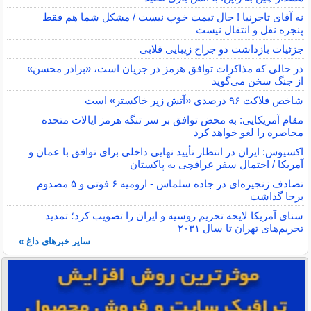
نه آقای تاجرنیا ! حال تیمت خوب نیست / مشکل شما هم فقط
پنجره نقل و انتقال نیست
جزئیات بازداشت دو جراح زیبایی قلابی
در حالی که مذاکرات توافق هرمز در جریان است، «برادر محسن»
از جنگ سخن می‌گوید
شاخص فلاکت ۹۶ درصدی «آتش زیر خاکستر» است
مقام آمریکایی: به محض توافق بر سر تنگه هرمز ایالات متحده
محاصره را لغو خواهد کرد
اکسیوس: ایران در انتظار تأیید نهایی داخلی برای توافق با عمان و
آمریکا / احتمال سفر عراقچی به پاکستان
تصادف زنجیره‌ای در جاده سلماس - ارومیه ۶ فوتی و ۵ مصدوم
برجا گذاشت
سنای آمریکا لایحه تحریم روسیه و ایران را تصویب کرد؛ تمدید
تحریم‌های تهران تا سال ۲۰۳۱
سایر خبرهای داغ »