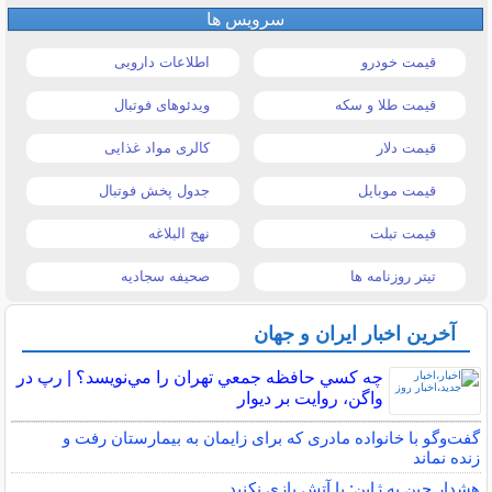
سرویس ها
قیمت خودرو
اطلاعات دارویی
قیمت طلا و سکه
ویدئوهای فوتبال
قیمت دلار
کالری مواد غذایی
قیمت موبایل
جدول پخش فوتبال
قیمت تبلت
نهج البلاغه
تیتر روزنامه ها
صحیفه سجادیه
آخرین اخبار ایران و جهان
چه كسي حافظه جمعي تهران را مي‌نويسد؟ | رپ در
واگن، روايت بر ديوار
گفت‌وگو با خانواده مادری که برای زایمان به بیمارستان رفت و
زنده نماند
هشدار چین به ژاپن: با آتش بازی نکنید