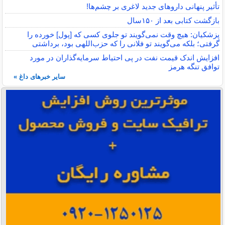
تأثیر پنهانی داروهای جدید لاغری بر چشم‌ها!
بازگشت کتابی بعد از ۱۵۰سال
پزشکیان: هیچ وقت نمی‌گویند تو جلوی کسی که [پول] خورده را
گرفتی؛ بلکه می‌گویند تو فلانی را که حزب‌اللهی بود، برداشتی
افزایش اندک قیمت نفت در پی احتیاط سرمایه‌گذاران در مورد
توافق تنگه هرمز
سایر خبرهای داغ »