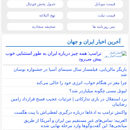
قیمت موبایل
جدول پخش فوتبال
قیمت تبلت
نهج البلاغه
تیتر روزنامه ها
صحیفه سجادیه
آخرین اخبار ایران و جهان
ترامپ: همه چیز درباره ایران به طور استثنایی خوب
پیش می‌رود
بازیگر مالزیایی، فیلمساز سال سینمای آسیا در جشنواره بوسان
شد
چرا مغز در هنگام خواب، انرژی خود را خالی می‌کند
لیونل مسی چگونه میلیاردر شد؟
برد استقلال در بازی تدارکاتی | جزئیات عجیب فسخ قرارداد رامین
رضاییان
واکنش ترامپ به ادعاها درباره درگیری لفظی‌اش با پیت هگست
العربیه: تماس‌های غیر مستقیم بین ایران و آمریکا از طریق
میانجی‌ها؛ این گفت‌و‌گو‌ها وارد مرحله نهایی شده