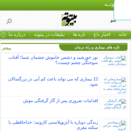
بـیتوتــه
منو
خانه
اخبار داغ
تازه ها
تبلیغات در بیتوته
درباره ما
ت
تازه های بیماری و راه درمان
بیشتر »
نور خورشید و دشمن خاموش چشمان شما؛ آفتاب
سوختگی چشم چیست؟
12 بیماری که می تواند باعث کم آبی در بزرگسالان
شود
اقدامات ضروری پس از گاز گرفتگی موش
زندگی دوباره با آنژیوپلاستی کاروتید؛ خداحافظی با
سکته مغزی