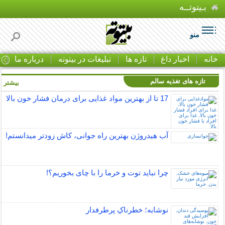
بـیتوتــه
منو
خانه
اخبار داغ
تازه ها
تبلیغات در بیتوته
درباره ما
ت
تازه های تغذیه سالم
بیشتر »
17 تا از بهترین مواد غذایی برای درمان فشار خون بالا
آب هیدروژن بهترین راه جوانی، کاش زودتر میدانستم!
چرا نباید توت و خرما را با چای بخوریم؟!
نوشابه؛ خطرناکِ پرطرفدار