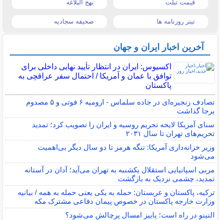
قیمت تبلت
نهج البلاغه
تیتر روزنامه ها
صحیفه سجادیه
آخرین اخبار ایران و جهان
اکسیوس: ایران در انتظار تأیید نهایی داخلی برای
توافق با عمان و آمریکا / احتمال سفر عراقچی به
پاکستان
تصادف زنجیره‌ای در جاده سلماس - ارومیه ۶ فوتی و ۵ مصدوم
برجا گذاشت
سنای آمریکا لایحه تحریم روسیه و ایران را تصویب کرد؛ تمدید
تحریم‌های تهران تا سال ۲۰۳۱
وزیر خزانه‌داری آمریکا: تنگه هرمز تا دو سال دیگر بی‌اهمیت
می‌شود
مربی اسپانیایی استقلال یکشنبه به تهران می‌آید؛ آدان در آستانه
تمدید، چشمی نزدیک به بازگشت
ترکیه، پاکستان و عربستان: حمله به یکی یعنی حمله به همه / بیانیه
وزارت خارجه پاکستان در خصوص پیمان دفاعی مشترک مکه
النینو در راه است؛ پاییز امسال پرچالش می‌شود؟