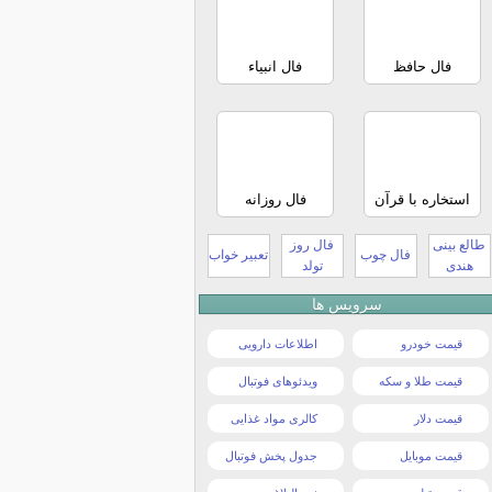
فال حافظ
فال انبیاء
استخاره با قرآن
فال روزانه
طالع بینی
فال روز
فال چوب
تعبیر خواب
هندی
تولد
سرویس ها
قیمت خودرو
اطلاعات دارویی
قیمت طلا و سکه
ویدئوهای فوتبال
قیمت دلار
کالری مواد غذایی
قیمت موبایل
جدول پخش فوتبال