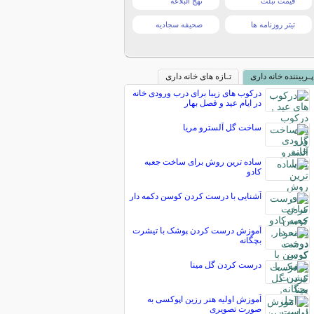
قیمت تبلت
نهج البلاغه
تیتر روزنامه ها
صحیفه سجادیه
پـربیننده خانه داری
تـازه های خانه داری
درکوب های زیبا برای درب ورودی خانه
در ایام عید و فصل بهار
ساخت گل آلسترو مریا
ساده ترین روش برای ساخت جعبه
کادو
آشنایی با درست کردن کوسن دکمه دار
آموزش درست کردن پوشک با تیشرت
بچگانه
درست کردن گل مینا
آموزش اولیه هنر رزین اپوکسی به
صورت تصویری