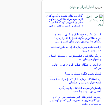
آخرین
اخبار ایران و جهان
گزارش تکان‌ دهنده بانک مرکزی
از سفره ایرانی‌ها؛ تورم چگونه
فقرا را فقیرتر کرد؟/ شکاف ۱۵
درصدی تورم میان فقیر و غنی
گزارش تکان‌ دهنده بانک مرکزی از سفره
ایرانی‌ها؛ تورم چگونه فقرا را فقیرتر کرد؟/
شکاف ۱۵ درصدی تورم میان فقیر و غنی
ترامپ: همه چیز درباره ایران به طور استثنایی
خوب پیش می‌رود
بازیگر مالزیایی، فیلمساز سال سینمای آسیا در
جشنواره بوسان شد
چرا مغز در هنگام خواب، انرژی خود را خالی
می‌کند
لیونل مسی چگونه میلیاردر شد؟
برد استقلال در بازی تدارکاتی | جزئیات عجیب
فسخ قرارداد رامین رضاییان
واکنش ترامپ به ادعاها درباره درگیری
لفظی‌اش با پیت هگست
العربیه: تماس‌های غیر مستقیم بین ایران و
آمریکا از طریق میانجی‌ها؛ این گفت‌و‌گو‌ها وارد
مرحله نهایی شده