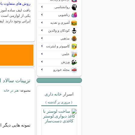
روش های متفاوت با
روانشناسی
بافت لیف ساده آموز
زناشویی
یکی از لوازمی است ک
ایرانی وجود دارند. لی
آشپزی و تغذیه
کودکان و والدین
مذهبی
کامپیوتر و اینترنت
علمی
ورزش
مجله خودرو
تزیینات سالاد ا
هنر در خانه
مجموعه:
اسرار
خانه داری
( مروری بر گذشته )
نمونه هایی دیگر از