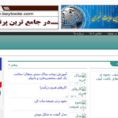
در بیتوته
تماس با ما
درباره ما
ه
بیشتر »
آموزش دوخت ساک دستی متقال؛ ساخت
یک کیف منحصربه‌فرد و بادوام
کارهای هنری درآمدزا
نحوه زدن شیشه مات کن
مدل گیفت به شکل موش