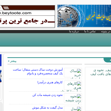
در بیتوته
تماس با ما
درباره ما
ه
بیشتر »
آموزش دوخت ساک دستی متقال؛ ساخت
یک کیف منحصربه‌فرد و بادوام
کارهای هنری درآمدزا
نحوه زدن شیشه مات کن
مدل گیفت به شکل موش