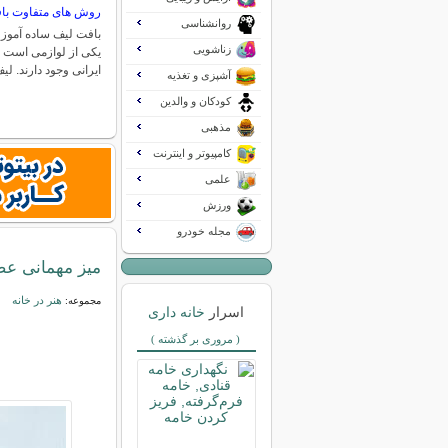
روش های متفاوت با
روانشناسی
بافت لیف ساده آموز
زناشویی
یکی از لوازمی است ک
ایرانی وجود دارند. لی
آشپزی و تغذیه
کودکان و والدین
مذهبی
کامپیوتر و اینترنت
علمی
ورزش
مجله خودرو
میز مهمانی عص
هنر در خانه
مجموعه:
اسرار
خانه داری
( مروری بر گذشته )