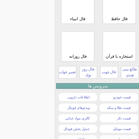
فال حافظ
فال انبیاء
استخاره با قرآن
فال روزانه
طالع بینی
فال روز
فال چوب
تعبیر خواب
هندی
تولد
سرویس ها
قیمت خودرو
اطلاعات دارویی
قیمت طلا و سکه
ویدئوهای فوتبال
قیمت دلار
کالری مواد غذایی
قیمت موبایل
جدول پخش فوتبال