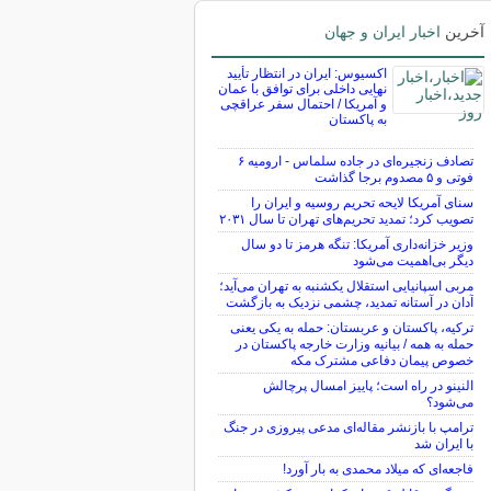
آخرین
اخبار ایران و جهان
اکسیوس: ایران در انتظار تأیید
نهایی داخلی برای توافق با عمان
و آمریکا / احتمال سفر عراقچی
به پاکستان
تصادف زنجیره‌ای در جاده سلماس - ارومیه ۶
فوتی و ۵ مصدوم برجا گذاشت
سنای آمریکا لایحه تحریم روسیه و ایران را
تصویب کرد؛ تمدید تحریم‌های تهران تا سال ۲۰۳۱
وزیر خزانه‌داری آمریکا: تنگه هرمز تا دو سال
دیگر بی‌اهمیت می‌شود
مربی اسپانیایی استقلال یکشنبه به تهران می‌آید؛
آدان در آستانه تمدید، چشمی نزدیک به بازگشت
ترکیه، پاکستان و عربستان: حمله به یکی یعنی
حمله به همه / بیانیه وزارت خارجه پاکستان در
خصوص پیمان دفاعی مشترک مکه
النینو در راه است؛ پاییز امسال پرچالش
می‌شود؟
ترامپ با بازنشر مقاله‌ای مدعی پیروزی در جنگ
با ایران شد
فاجعه‌ای که میلاد محمدی به بار آورد!