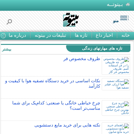
بـیتوتــه
منو
خانه
اخبار داغ
تازه ها
تبلیغات در بیتوته
درباره ما
ت
تازه های مهارتهای زندگی
بیشتر »
ظروف مخصوص فر
نکات اساسی در خرید دستگاه تصفیه هوا با کیفیت و
کارآمد
چرخ خیاطی خانگی یا صنعتی: کدام‌یک برای شما
مناسب‌تر است؟
نکته هایی برای خرید مایع دستشویی