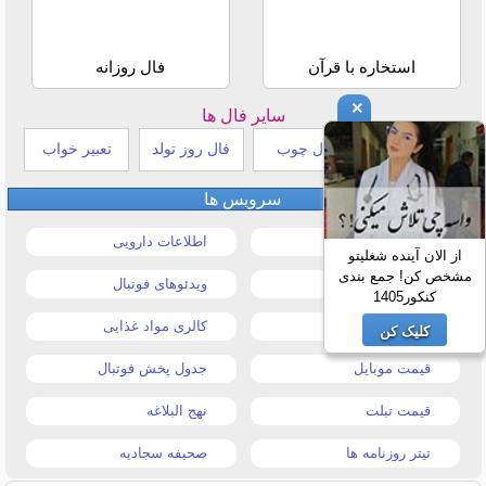
استخاره با قرآن
فال روزانه
×
سایر فال ها
طالع بینی هندی
فال چوب
فال روز تولد
تعبیر خواب
سرویس ها
قیمت خودرو
اطلاعات دارویی
از الان آینده شغلیتو
مشخص کن! جمع بندی
قیمت طلا و سکه
ویدئوهای فوتبال
کنکور1405
قیمت دلار
کالری مواد غذایی
کلیک کن
قیمت موبایل
جدول پخش فوتبال
قیمت تبلت
نهج البلاغه
تیتر روزنامه ها
صحیفه سجادیه