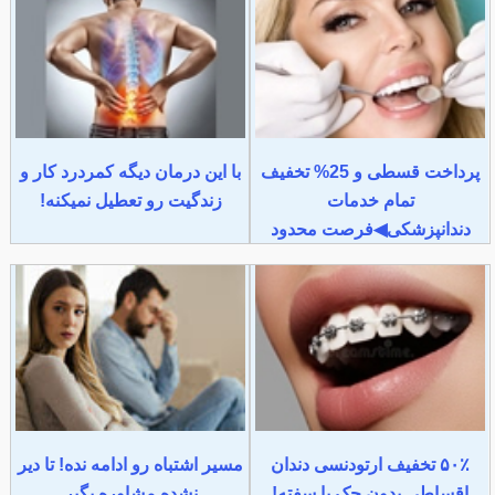
پرداخت قسطی و 25% تخفیف
با این درمان دیگه کمردرد کار و
تمام خدمات
زندگیت رو تعطیل نمیکنه!
دندانپزشکی◀فرصت محدود
۵۰٪ تخفیف ارتودنسی دندان
مسیر اشتباه رو ادامه نده! تا دیر
اقساطی بدون چک یا سفته!
نشده مشاوره بگیر