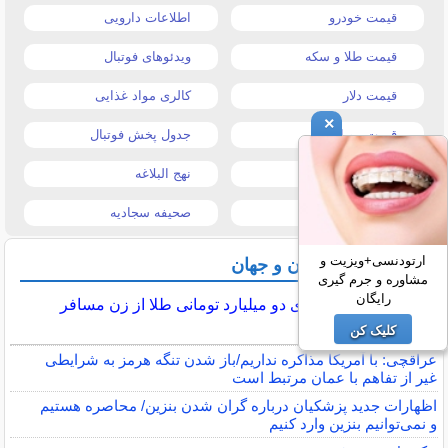
قیمت خودرو
اطلاعات دارویی
قیمت طلا و سکه
ویدئوهای فوتبال
قیمت دلار
کالری مواد غذایی
×
قیمت موبایل
جدول پخش فوتبال
قیمت تبلت
نهج البلاغه
تیتر روزنامه ها
صحیفه سجادیه
ارتودنسی+ویزیت و
آخرین اخبار ایران و جهان
مشاوره و جرم گیری
رایگان
زورگیری دو میلیارد تومانی طلا از زن مسافر
کلیک کن
عراقچی: با آمریکا مذاکره نداریم/باز شدن تنگه هرمز به شرایطی
غیر از تفاهم با عمان مرتبط است
اظهارات جدید پزشکیان درباره گران شدن بنزین/ محاصره هستیم
و نمی‌توانیم بنزین وارد کنیم