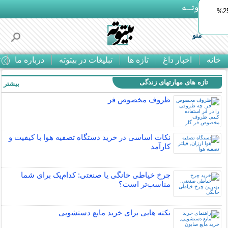
بـیتوتــه
ایمپلنت اقساطی با ضمانت مادام‌العمر+ 25%
منو
خانه
اخبار داغ
تازه ها
تبلیغات در بیتوته
درباره ما
ت
تازه های مهارتهای زندگی
بیشتر »
ظروف مخصوص فر
نکات اساسی در خرید دستگاه تصفیه هوا با کیفیت و
کارآمد
چرخ خیاطی خانگی یا صنعتی: کدام‌یک برای شما
مناسب‌تر است؟
نکته هایی برای خرید مایع دستشویی