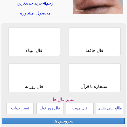
زخم◀خرید جدیدترین
محصول+مشاوره
فال حافظ
فال انبیاء
استخاره با قرآن
فال روزانه
سایر فال ها
طالع بینی هندی
فال چوب
فال روز تولد
تعبیر خواب
سرویس ها