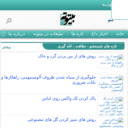
بـیتوتــه
منو
خانه
اخبار داغ
تازه ها
تبلیغات در بیتوته
درباره ما
ت
تازه های شستشو ، نظافت ، لکه گیری
بیشتر »
روش های از بين بردن گرد و خاک
جلوگیری از سیاه شدن ظروف آلومینیومی: راهکارها و
نکات ضروری
پاک کردن لک واکس روی لباس
روش های تمیز کردن گل های مصنوعی