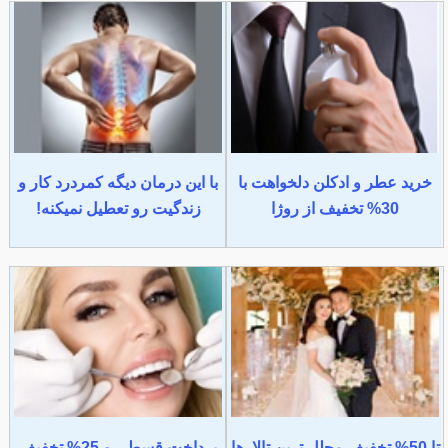
خرید عطر و ادکلن دلخواهت با
با این درمان دیگه کمردرد کار و
30% تخفیف از روژا
زندگیت رو تعطیل نمیکنه!
تا 50% تخفیف مجلل ترین تالارها
پرداخت قسطی و 25% تخفیف