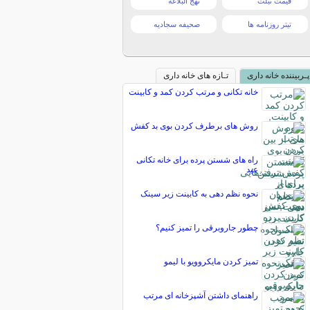
قیمت تبلت
نهج البلاغه
تیتر روزنامه ها
صحیفه سجادیه
پـربیننده خانه داری
تـازه های خانه داری
خانه تکانی و مرتب کردن کمد و کابینت
روش های برطرف کردن بوی بد کفش
راه های شستن پرده برای خانه تکانی
عید
نحوه نظم دهی به کابینت زیر سینک
چطور جاروبرقی را تمیز کنیم؟
تمیز کردن مایکروویو با لیمو
راهنمای داشتن آشپزخانه ای مرتب