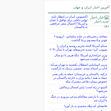
آخرین
اخبار ایران و جهان
اکسیوس: ایران در انتظار تأیید
نهایی داخلی برای توافق با عمان
و آمریکا / احتمال سفر عراقچی
به پاکستان
تصادف زنجیره‌ای در جاده سلماس - ارومیه ۶
فوتی و ۵ مصدوم برجا گذاشت
سنای آمریکا لایحه تحریم روسیه و ایران را
تصویب کرد؛ تمدید تحریم‌های تهران تا سال ۲۰۳۱
وزیر خزانه‌داری آمریکا: تنگه هرمز تا دو سال
دیگر بی‌اهمیت می‌شود
مربی اسپانیایی استقلال یکشنبه به تهران می‌آید؛
آدان در آستانه تمدید، چشمی نزدیک به بازگشت
ترکیه، پاکستان و عربستان: حمله به یکی یعنی
حمله به همه / بیانیه وزارت خارجه پاکستان در
خصوص پیمان دفاعی مشترک مکه
النینو در راه است؛ پاییز امسال پرچالش
می‌شود؟
ترامپ با بازنشر مقاله‌ای مدعی پیروزی در جنگ
با ایران شد
فاجعه‌ای که میلاد محمدی به بار آورد!