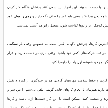
ا با دست بشویند. این افراد باید سعی کنند بدنشان هنگام کار کردن
اتمه زدن پیدا نکند. یعنی باید کمر را صاف نگه دارند و روی زانوهای خود
بالش کوچک زیر زانوها گذاشته شود، مفصل زانو هم آسیب نمی‌بیند.
ن‌ترین کارها، چرخش ناگهانی کمر است. به خصوص وقتی بار سنگینی
د مراقب حرکت‌های کمر خود باشید. وقتی باری در دست دارید و قرار
بچرخید همیشه اول پاها را جابه‌جا کنید.
ردن و حفظ سلامت مهره‌های گردنی هم در جلوگیری از کمردرد نقش
دت دارند همزمان با انجام کارهای خانه، گوشی تلفن بی‌سیم را بین سر و
رند و صحبت کنند. ممکن است با این کار دست‌ها آزاد باشند و کارها
ند. اما فشار حاصل از کج نگه داشتن مداوم سر باعث کشیدگی عضلات