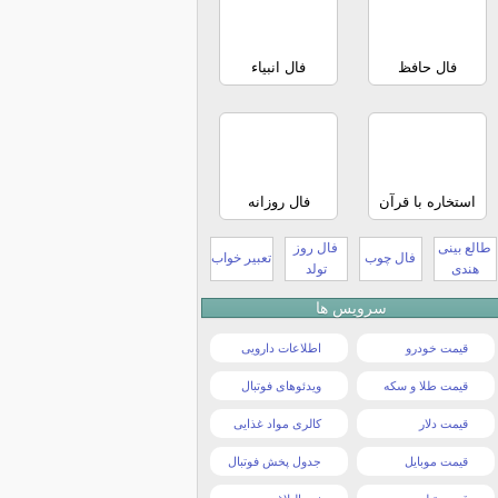
فال حافظ
فال انبیاء
استخاره با قرآن
فال روزانه
طالع بینی
فال روز
فال چوب
تعبیر خواب
هندی
تولد
سرویس ها
قیمت خودرو
اطلاعات دارویی
قیمت طلا و سکه
ویدئوهای فوتبال
قیمت دلار
کالری مواد غذایی
قیمت موبایل
جدول پخش فوتبال