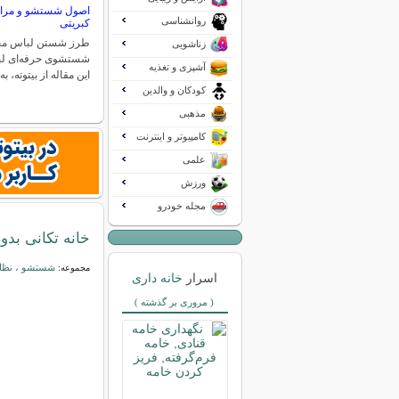
اصول شستشو و مراق
روانشناسی
کبریتی
طرز شستن لباس مخم
زناشویی
شستشوی حرفه‌ای لب
آشپزی و تغذیه
این مقاله از بیتوته،
کودکان و والدین
مذهبی
کامپیوتر و اینترنت
علمی
ورزش
مجله خودرو
خانه ‌تکانی بد
شستشو ، نظاف
مجموعه:
اسرار
خانه داری
( مروری بر گذشته )