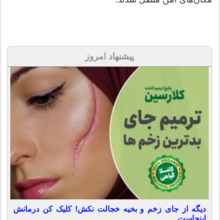
پیشنهاد امروز
دیگه از جای زخم و بخیه خجالت نکش! کلیک کن درمانش
اینجاست