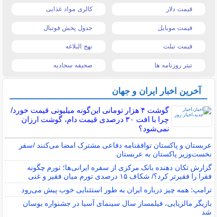
قیمت دلار
کالری مواد غذایی
قیمت موبایل
جدول پخش فوتبال
قیمت تبلت
نهج البلاغه
تیتر روزنامه ها
صحیفه سجادیه
آخرین اخبار ایران و جهان
گوشت ۴ هزار تومانی این‌گونه میلیونی قیمت خورد/
چرا با افت ۳۰ درصدی قیمت دام، گوشت ارزان
نمی‌شود؟
عربستان و پاکستان توافقنامه دفاعی مشترک امضا می‌کنند /سفر
نخست‌وزیر پاکستان به عربستان
گزارش تکان‌ دهنده بانک مرکزی از سفره ایرانی‌ها؛ تورم چگونه
فقرا را فقیرتر کرد؟/ شکاف ۱۵ درصدی تورم میان فقیر و غنی
ترامپ: همه چیز درباره ایران به طور استثنایی خوب پیش می‌رود
بازیگر مالزیایی، فیلمساز سال سینمای آسیا در جشنواره بوسان
شد