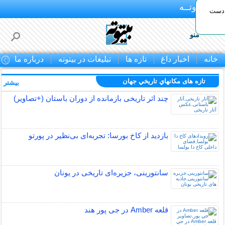
بـیتوتــه
 دست
منو
خانه
اخبار داغ
تازه ها
تبلیغات در بیتوته
درباره ما
ت
تازه های مكانهاي تاريخي جهان
بیشتر »
چند اثر تاریخی بازمانده از دوران باستان (+تصاویر)
بازدید از کاخ بورسا: تجربه‌ای بی‌نظیر در پورتو
سانتورینی، جزیره‌ای تاریخی در یونان
قلعه Amber در جی پور هند