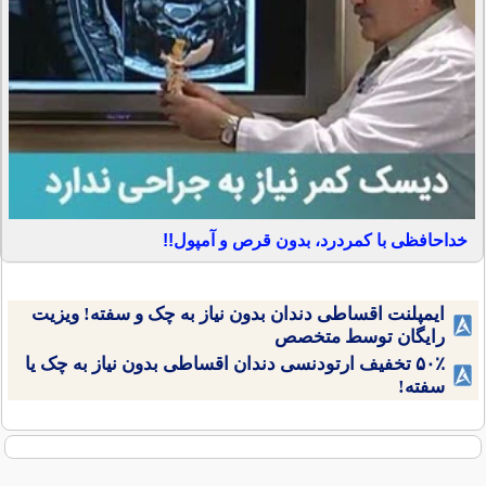
خداحافظی با کمردرد، بدون قرص و آمپول!!
ایمپلنت اقساطی دندان بدون نیاز به چک و سفته! ویزیت
رایگان توسط متخصص
۵۰٪ تخفیف ارتودنسی دندان اقساطی بدون نیاز به چک یا
سفته!