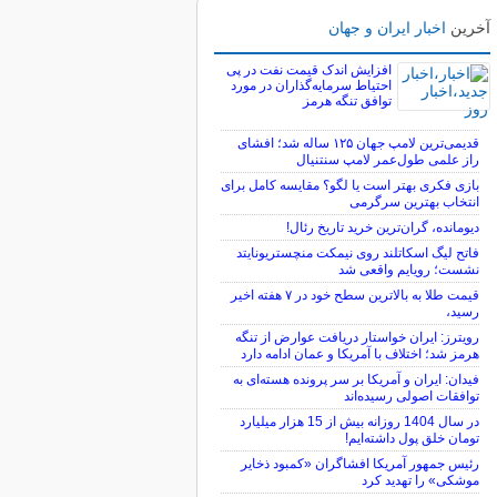
آخرین
اخبار ایران و جهان
افزایش اندک قیمت نفت در پی
احتیاط سرمایه‌گذاران در مورد
توافق تنگه هرمز
قدیمی‌ترین لامپ جهان ۱۲۵ ساله شد؛ افشای
راز علمی طول‌عمر لامپ سنتنیال
بازی فکری بهتر است یا لگو؟ مقایسه کامل برای
انتخاب بهترین سرگرمی
دیومانده، گران‌ترین خرید تاریخ رئال!
فاتح لیگ اسکاتلند روی نیمکت منچستریونایتد
نشست؛ رویایم واقعی شد
قیمت طلا به بالاترین سطح خود در ۷ هفته اخیر
رسید،
رویترز: ایران خواستار دریافت عوارض از تنگه
هرمز شد؛ اختلاف با آمریکا و عمان ادامه دارد
فیدان: ایران و آمریکا بر سر پرونده هسته‌ای به
توافقات اصولی رسیده‌اند
در سال 1404 روزانه بیش از 15 هزار میلیارد
تومان خلق پول داشته‌ایم!
رئیس جمهور آمریکا افشاگران «کمبود ذخایر
موشکی» را تهدید کرد