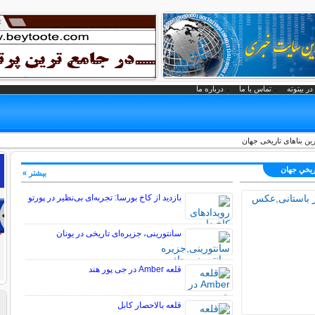
در بیتوته
تماس با ما
درباره ما
ترین بناهای تاریخی جهان
اريخي جهان
بیشتر »
بازدید از کاخ بورسا: تجربه‌ای بی‌نظیر در پورتو
سانتورینی، جزیره‌ای تاریخی در یونان
قلعه Amber در جی پور هند
قلعه بالاحصار کابل