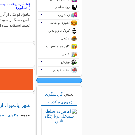
چند اثر تاریخی بازمان
روانشناسی
(+تصاویر)
تیاهواناکو یکی از آثا
زناشویی
آشپزی و تغذیه
عظیم استفاده شده 
کودکان و والدین
مذهبی
کامپیوتر و اینترنت
علمی
ورزش
مجله خودرو
بخش
گردشگری
( مروری بر گذشته )
شهر پالمیرا، ا
مكانهاي تاريخ
مجموعه: