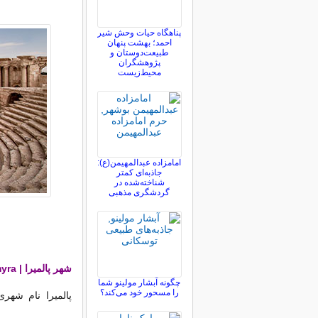
پناهگاه حیات وحش شیر
احمد؛ بهشت پنهان
طبیعت‌دوستان و
پژوهشگران
محیط‌زیست
امامزاده عبدالمهیمن(ع):
جاذبه‌ای کمتر
شناخته‌شده در
گردشگری مذهبی
شهر پالمیرا | Palmyra
چگونه آبشار مولینو شما
را مسحور خود می‌کند؟