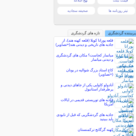
قیمت تبلت
نهج البلاغه
تیتر روزنامه ها
صحیفه سجادیه
پربیننده گردشگري
تازه های گردشگری
قلعه پورانا کویلا (قلعه کهنه هند)، از
جاذبه های تاریخی و دیدنی هند(+تصاویر)
میانمار کجاست؟ مکان های گردشگری
و دیدنی میانمار
کاخ استاد بزرگ شوالیه در یونان
(+تصاویر)
آنادولو کاوایی یکی از جاهای دیدنی و
پرطرفدار استانبول
جاذبه های توریستی قدیمی در ایالات
آمریکا
جاذبه های گردشگریی كه قبل از نابودی
باید ببینید
کهنه گرگانج تركمنستان