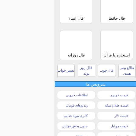
فال حافظ
فال انبیاء
استخاره با قرآن
فال روزانه
طالع بینی
فال روز
فال چوب
تعبیر خواب
هندی
تولد
سرویس ها
قیمت خودرو
اطلاعات دارویی
قیمت طلا و سکه
ویدئوهای فوتبال
قیمت دلار
کالری مواد غذایی
قیمت موبایل
جدول پخش فوتبال