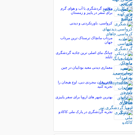
مقاصد گردشگری با آب و هوای گرم
برای سفر در پاییز و زمستان
کرواسی، باورنکردنی و دیدنی
مرداب مانچاک ترسناک ترین مرداب
جهان
چیانگ مای اصلی ترین جاذبه گردشگری
تایلند
معماری دیدنی معبد بوداییان در چین
با تفریحات مجردی دبی، اوج هیجان را
تجربه کنید
بهترین شهر های اروپا برای سفر پاییزی
تجربه گردشگری در پارک ملی کاکادو