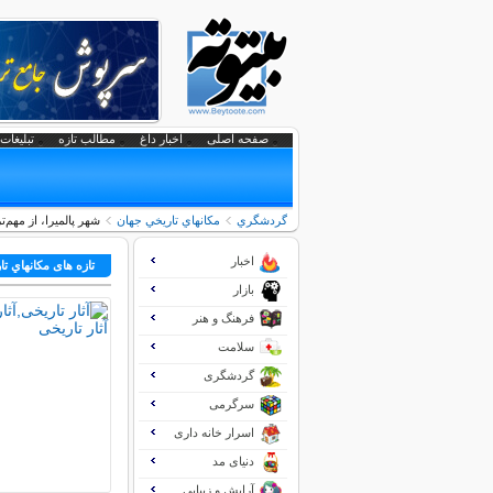
صفحه اصلی
اخبار داغ
مطالب تازه
تبلیغات 
گردشگري
مكانهاي تاريخي جهان
شهر پالمیرا، از مهم‌
اخبار
تازه های مكانهاي ت
بازار
فرهنگ و هنر
سلامت
گردشگری
سرگرمی
اسرار خانه داری
دنیای مد
آرایش و زیبایی