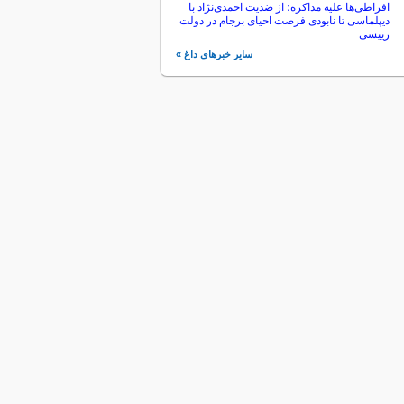
افراطی‌ها علیه مذاکره؛ از ضدیت احمدی‌نژاد با
دیپلماسی تا نابودی فرصت احیای برجام در دولت
رییسی
سایر خبرهای داغ »