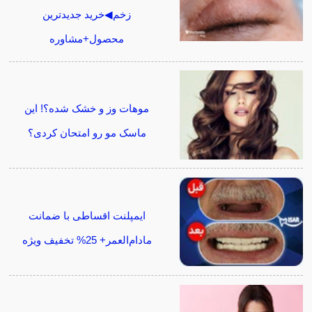
زخم◀خرید جدیدترین
محصول+مشاوره
موهات وز و خشک شده؟! این
ماسک مو رو امتحان کردی؟
ایمپلنت اقساطی با ضمانت
مادام‌العمر+ 25% تخفیف ویژه