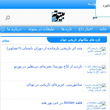
بـیتوتــه
اوره
منو
خانه
اخبار داغ
تازه ها
تبلیغات در بیتوته
درباره ما
ت
تازه های مكانهاي تاريخي جهان
بیشتر »
چند اثر تاریخی بازمانده از دوران باستان (+تصاویر)
بازدید از کاخ بورسا: تجربه‌ای بی‌نظیر در پورتو
سانتورینی، جزیره‌ای تاریخی در یونان
قلعه Amber در جی پور هند